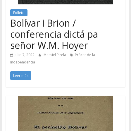
Folleto
Bolívar i Brion /
conferencia dictá pa
señor W.M. Hoyer
julio 7, 2022
Massiel Pirela
Prócer de la
Independencia
Leer más