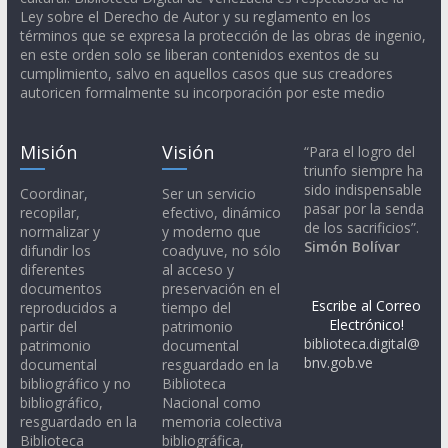
Ley sobre el Derecho de Autor y su reglamento en los
términos que se expresa la protección de las obras de ingenio,
en este orden solo se liberan contenidos exentos de su
cumplimiento, salvo en aquellos casos que sus creadores
autoricen formalmente su incorporación por este medio
Misión
Visión
“Para el logro del
triunfo siempre ha
sido indispensable
Coordinar,
Ser un servicio
pasar por la senda
recopilar,
efectivo, dinámico
de los sacrificios”.
normalizar y
y moderno que
Simón Bolívar
difundir los
coadyuve, no sólo
diferentes
al acceso y
documentos
preservación en el
Escribe al Correo
reproducidos a
tiempo del
Electrónico!
partir del
patrimonio
biblioteca.digital@
patrimonio
documental
bnv.gob.ve
documental
resguardado en la
bibliográfico y no
Biblioteca
bibliográfico,
Nacional como
resguardado en la
memoria colectiva
Biblioteca
bibliográfica,