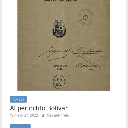
Folleto
Al perínclito Bolívar
mayo 24, 2022
Massiel Pirela