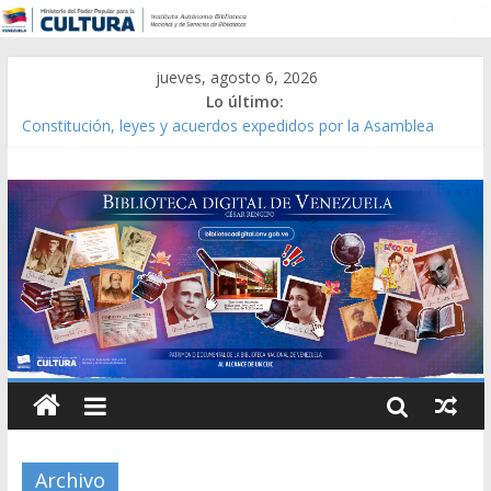
jueves, agosto 6, 2026
Lo último:
Catálogo temático de obras de Modesta Bor
Constitución, leyes y acuerdos expedidos por la Asamblea
Constituyente del Estado Lara en 1881.
Una Parálisis [material gráfico]
Modesta Bor Sánchez [material gráfico]
Gaceta Oficial de la República de Venezuela año CXXXIII Mes V,
Caracas 09 de marzo de 2006 N° 38.394
Archivo