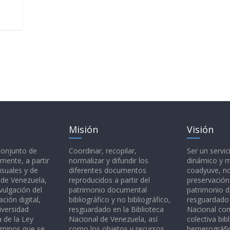
Misión
Visión
 conjunto de
Coordinar, recopilar,
Ser un servic
mente, a partir
normalizar y difundir los
dinámico y 
isuales y de
diferentes documentos
coadyuve, no
l de Venezuela,
reproducidos a partir del
preservación
vulgación del
patrimonio documental
patrimonio 
ción digital,
bibliográfico y no bibliográfico,
resguardado 
iversidad
resguardado en la Biblioteca
Nacional c
a de la Ley
Nacional de Venezuela, así
colectiva bibl
rminos que se
como los objetos y recursos
hemerográfic