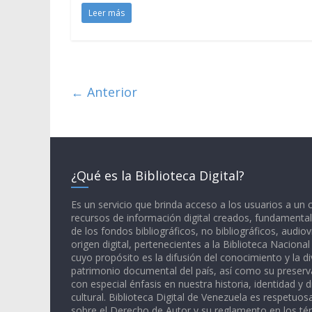
Leer más
← Anterior
¿Qué es la Biblioteca Digital?
Es un servicio que brinda acceso a los usuarios a un
recursos de información digital creados, fundamental
de los fondos bibliográficos, no bibliográficos, audiov
origen digital, pertenecientes a la Biblioteca Naciona
cuyo propósito es la difusión del conocimiento y la di
patrimonio documental del país, así como su preserva
con especial énfasis en nuestra historia, identidad y d
cultural. Biblioteca Digital de Venezuela es respetuos
sobre el Derecho de Autor y su reglamento en los té