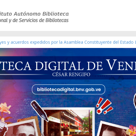
ico de obras de Modesta Bor
eyes y acuerdos expedidos por la Asamblea Constituyente del Estado 
aterial gráfico]
nchez [material gráfico]
de la República de Venezuela año CXXXIII Mes V, Caracas 09 de marz