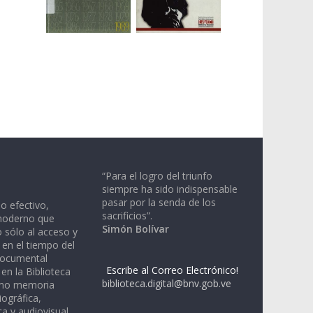
“Para el logro del triunfo
siempre ha sido indispensable
pasar por la senda de los
io efectivo,
sacrificios”.
moderno que
Simón Bolívar
 sólo al acceso y
 en el tiempo del
documental
Escribe al Correo Electrónico!
en la Biblioteca
biblioteca.digital@bnv.gob.ve
omo memoria
iográfica,
a y audiovisual