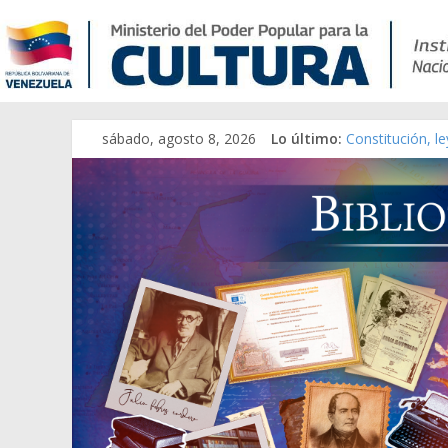
Catálogo temát
sábado, agosto 8, 2026
Lo último:
Constitución, l
Una Parálisis [m
Modesta Bor Sá
Gaceta Oficial 