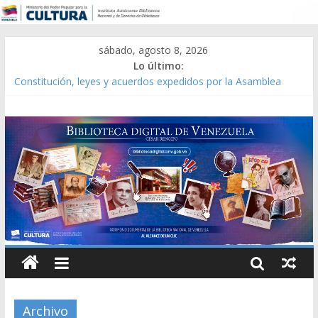
sábado, agosto 8, 2026
Lo último:
Constitución, leyes y acuerdos expedidos por la Asamblea
Constituyente del Estado Lara en 1881.
Una Parálisis [material gráfico]
Modesta Bor Sánchez [material gráfico]
Gaceta Oficial de la República de Venezuela año CXXXIII Mes V,
Caracas 09 de marzo de 2006 N° 38.394
Catálogo temático de obras de Modesta Bor
Archivo