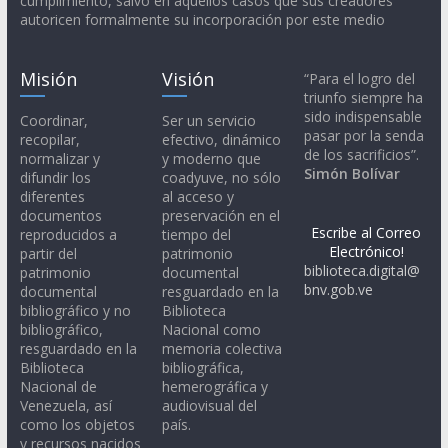
cumplimiento, salvo en aquellos casos que sus creadores
autoricen formalmente su incorporación por este medio
Misión
Visión
“Para el logro del
triunfo siempre ha
sido indispensable
Coordinar,
Ser un servicio
pasar por la senda
recopilar,
efectivo, dinámico
de los sacrificios”.
normalizar y
y moderno que
Simón Bolívar
difundir los
coadyuve, no sólo
diferentes
al acceso y
documentos
preservación en el
Escribe al Correo
reproducidos a
tiempo del
Electrónico!
partir del
patrimonio
biblioteca.digital@
patrimonio
documental
bnv.gob.ve
documental
resguardado en la
bibliográfico y no
Biblioteca
bibliográfico,
Nacional como
resguardado en la
memoria colectiva
Biblioteca
bibliográfica,
Nacional de
hemerográfica y
Venezuela, así
audiovisual del
como los objetos
país.
y recursos nacidos