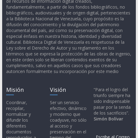
de recursos de información digital creados,
fundamentalmente, a partir de los fondos bibliográficos, no
bibliográficos, audiovisuales y de origen digital, pertenecientes
a la Biblioteca Nacional de Venezuela, cuyo propósito es la
difusión del conocimiento y la divulgación del patrimonio
documental del país, así como su preservación digital, con
especial énfasis en nuestra historia, identidad y diversidad
cultural. Biblioteca Digital de Venezuela es respetuosa de la
Ley sobre el Derecho de Autor y su reglamento en los
términos que se expresa la protección de las obras de ingenio,
en este orden solo se liberan contenidos exentos de su
cumplimiento, salvo en aquellos casos que sus creadores
autoricen formalmente su incorporación por este medio
Misión
Visión
“Para el logro del
triunfo siempre ha
sido indispensable
Coordinar,
Ser un servicio
pasar por la senda
recopilar,
efectivo, dinámico
de los sacrificios”.
normalizar y
y moderno que
Simón Bolívar
difundir los
coadyuve, no sólo
diferentes
al acceso y
documentos
preservación en el
Escribe al Correo
reproducidos a
tiempo del