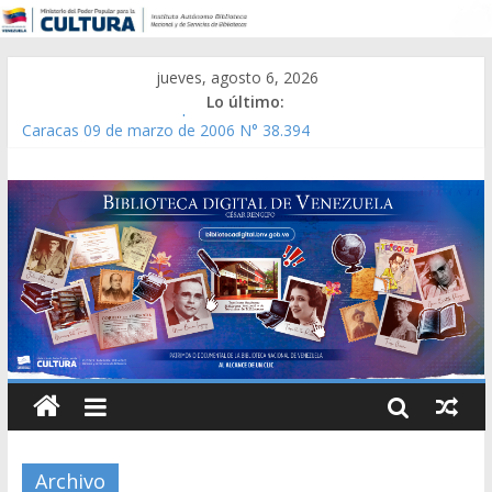
jueves, agosto 6, 2026
Lo último:
Gaceta Oficial de la República de Venezuela año CXXXIII Mes V,
Caracas 09 de marzo de 2006 N° 38.394
Catálogo temático de obras de Modesta Bor
Constitución, leyes y acuerdos expedidos por la Asamblea
Constituyente del Estado Lara en 1881.
Una Parálisis [material gráfico]
Modesta Bor Sánchez [material gráfico]
Archivo