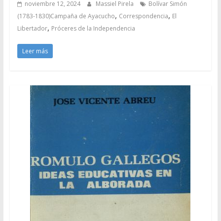
noviembre 12, 2024
Massiel Pirela
Bolívar Simón
,
,
(1783-1830)Campaña de Ayacucho
Correspondencia
El
,
Libertador
Próceres de la Independencia
Leer más