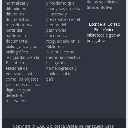
de los sacrificios”.
normalizar y
y moderno que
Simón Bolívar
difundir los
coadyuve, no sólo
diferentes
al acceso y
documentos
preservación en el
Escribe al Correo
reproducidos a
tiempo del
Electrónico!
partir del
patrimonio
biblioteca.digital@
patrimonio
documental
bnv.gob.ve
documental
resguardado en la
bibliográfico y no
Biblioteca
bibliográfico,
Nacional como
resguardado en la
memoria colectiva
Biblioteca
bibliográfica,
Nacional de
hemerográfica y
Venezuela, así
audiovisual del
como los objetos
país.
y recursos nacidos
digitales, y sin
derechos
reservados.
Copyright © 2026
Biblioteca Digital de Venezuela César