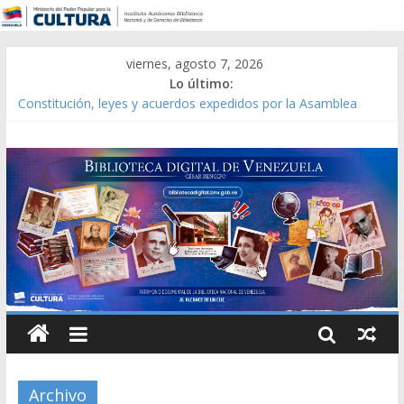
viernes, agosto 7, 2026
Lo último:
Constitución, leyes y acuerdos expedidos por la Asamblea
Constituyente del Estado Lara en 1881.
Una Parálisis [material gráfico]
Modesta Bor Sánchez [material gráfico]
Gaceta Oficial de la República de Venezuela año CXXXIII Mes V,
Caracas 09 de marzo de 2006 N° 38.394
Catálogo temático de obras de Modesta Bor
Archivo