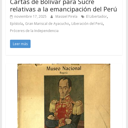
Cartas de Bolívar para Sucre
relativas a la emancipación del Perú
,
noviembre 17, 2025
Massiel Pirela
El Libertador
,
,
,
Epístola
Gran Mariscal de Ayacucho
Liberación del Perú
Próceres de la Independencia
Leer más