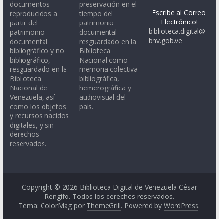
documentos
preservación en el
Escribe al Correo
reproducidos a
tiempo del
Electrónico!
partir del
patrimonio
biblioteca.digital@
patrimonio
documental
bnv.gob.ve
documental
resguardado en la
bibliográfico y no
Biblioteca
bibliográfico,
Nacional como
resguardado en la
memoria colectiva
Biblioteca
bibliográfica,
Nacional de
hemerográfica y
Venezuela, así
audiovisual del
como los objetos
país.
y recursos nacidos
digitales, y sin
derechos
reservados.
Copyright © 2026
Biblioteca Digital de Venezuela César
Rengifo
. Todos los derechos reservados.
Tema: ColorMag por
ThemeGrill
. Powered by
WordPress
.