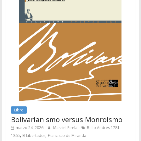
Libro
Bolivarianismo versus Monroismo
marzo 24, 2026
Massiel Pirela
Bello Andrés 1781-
,
,
1865
El Libertador
Francisco de Miranda