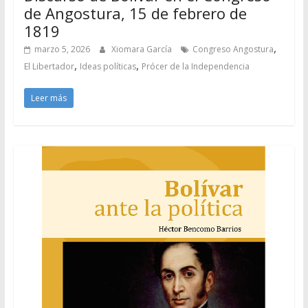
de Angostura, 15 de febrero de
1819
,
marzo 5, 2026
Xiomara García
Congreso Angostura
,
,
El Libertador
Ideas políticas
Prócer de la Independencia
Leer más