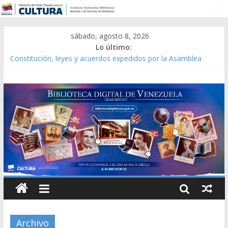
sábado, agosto 8, 2026
Lo último:
Constitución, leyes y acuerdos expedidos por la Asamblea
Constituyente del Estado Lara en 1881.
Una Parálisis [material gráfico]
Modesta Bor Sánchez [material gráfico]
Gaceta Oficial de la República de Venezuela año CXXXIII Mes V,
Caracas 09 de marzo de 2006 N° 38.394
Catálogo temático de obras de Modesta Bor
Archivo