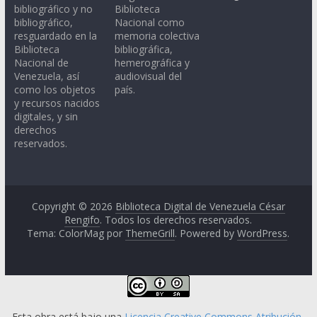
bibliográfico y no
Biblioteca
bibliográfico,
Nacional como
resguardado en la
memoria colectiva
Biblioteca
bibliográfica,
Nacional de
hemerográfica y
Venezuela, así
audiovisual del
como los objetos
país.
y recursos nacidos
digitales, y sin
derechos
reservados.
Copyright © 2026
Biblioteca Digital de Venezuela César
Rengifo
. Todos los derechos reservados.
Tema: ColorMag por
ThemeGrill
. Powered by
WordPress
.
Esta obra está bajo una
Licencia Creative Commons Atribución-