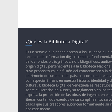
¿Qué es la Biblioteca Digital?
Es un servicio que brinda acceso a los usuarios a un
recursos de información digital creados, fundamental
de los fondos bibliográficos, no bibliográficos, audiov
origen digital, pertenecientes a la Biblioteca Naciona
cuyo propósito es la difusión del conocimiento y la di
patrimonio documental del país, así como su preserva
con especial énfasis en nuestra historia, identidad y d
cultural. Biblioteca Digital de Venezuela es respetuos
sobre el Derecho de Autor y su reglamento en los té
expresa la protección de las obras de ingenio, en est
liberan contenidos exentos de su cumplimiento, salv
casos que sus creadores autoricen formalmente su i
por este medio