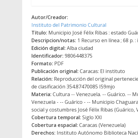
Autor/Creador:
Instituto del Patrimonio Cultural
Título:
Municipio José Félix Ribas : estado Guár
Descripcion/notas:
1 Recurso en línea ; 68 p. : il
Edición digital:
Alba ciudad
Identificador:
9806448375
Formato:
PDF
Publicación original:
Caracas: El instituto
Relación:
Reproducción del original pertenecie
de clasificación 354.87470085 I59mjo
Materia:
Cultura -- Venezuela. -- Guárico. -- Mu
Venezuela - -- Guárico - -- Municipio Chaguaram
social y costumbres José Félix Ribas (Guárico, V
Cobertura temporal:
Siglo XXI
Cobertura espacial:
Caracas (Venezuela)
Derechos:
Instituto Autónomo Biblioteca Nacio