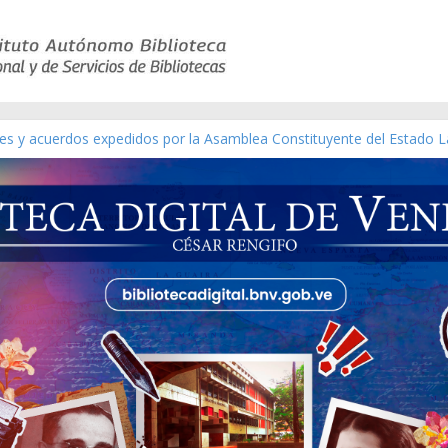
yes y acuerdos expedidos por la Asamblea Constituyente del Estado L
terial gráfico]
chez [material gráfico]
e la República de Venezuela año CXXXIII Mes V, Caracas 09 de marzo
co de obras de Modesta Bor