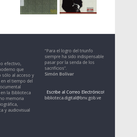
“Para el logro del triunfo
siempre ha sido indispensable
pasar por la senda de los
io efectivo,
sacrificios”.
moderno que
Simón Bolívar
 sólo al acceso y
 en el tiempo del
documental
Escribe al Correo Electrónico!
en la Biblioteca
biblioteca.digital@bnv.gob.ve
omo memoria
iográfica,
a y audiovisual