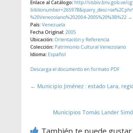
Enlace al Catálogo:
http://sisbiv.bnv.gob.ve/cg
biblionumber=265978&query_desc=se%2Cph
%20Venezolano%202004-2005%20%3B%22
→
País:
Venezuela
Fecha Original:
2005
Ubicación:
Orientación y Referencia
Colección:
Patrimonio Cultural Venezolano
Idioma:
Español
Descarga el documento en formato PDF
←
Municipio Jiménez : estado Lara, regi
Municipios Tomás Lander Simón
También te puede gustar