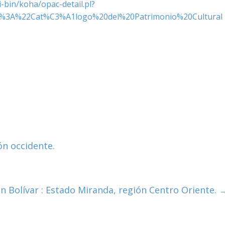
i-bin/koha/opac-detail.pl?
r%3A%22Cat%C3%A1logo%20del%20Patrimonio%20Cultural
ón occidente.
 Bolívar : Estado Miranda, región Centro Oriente.