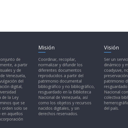
Misión
Visión
 conjunto de
Coordinar, recopilar,
Ser un servic
mente, a partir
normalizar y difundir los
dinámico y 
isuales y de
diferentes documentos
coadyuve, no
l de Venezuela,
reproducidos a partir del
preservación
vulgación del
patrimonio documental
patrimonio 
ción digital,
bibliográfico y no bibliográfico,
resguardado 
iversidad
resguardado en la Biblioteca
Nacional c
a de la Ley
Nacional de Venezuela, así
colectiva bibl
rminos que se
como los objetos y recursos
hemerográfic
e orden solo se
nacidos digitales, y sin
del país.
o en aquellos
derechos reservados.
ncorporación