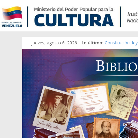
jueves, agosto 6, 2026
Lo último:
Constitución, le
Una Parálisis [ma
Modesta Bor Sán
Gaceta Oficial d
Catálogo temáti