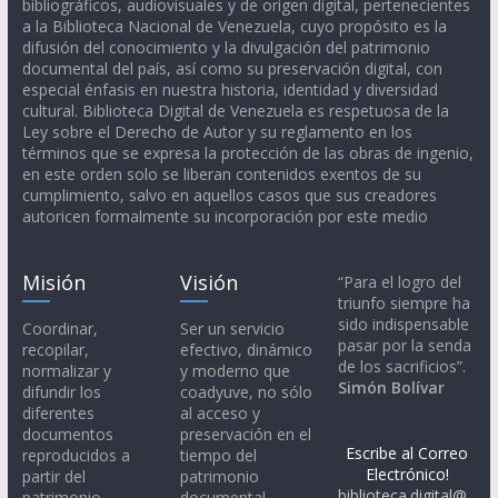
bibliográficos, audiovisuales y de origen digital, pertenecientes
a la Biblioteca Nacional de Venezuela, cuyo propósito es la
difusión del conocimiento y la divulgación del patrimonio
documental del país, así como su preservación digital, con
especial énfasis en nuestra historia, identidad y diversidad
cultural. Biblioteca Digital de Venezuela es respetuosa de la
Ley sobre el Derecho de Autor y su reglamento en los
términos que se expresa la protección de las obras de ingenio,
en este orden solo se liberan contenidos exentos de su
cumplimiento, salvo en aquellos casos que sus creadores
autoricen formalmente su incorporación por este medio
Misión
Visión
“Para el logro del
triunfo siempre ha
sido indispensable
Coordinar,
Ser un servicio
pasar por la senda
recopilar,
efectivo, dinámico
de los sacrificios”.
normalizar y
y moderno que
Simón Bolívar
difundir los
coadyuve, no sólo
diferentes
al acceso y
documentos
preservación en el
Escribe al Correo
reproducidos a
tiempo del
Electrónico!
partir del
patrimonio
biblioteca.digital@
patrimonio
documental