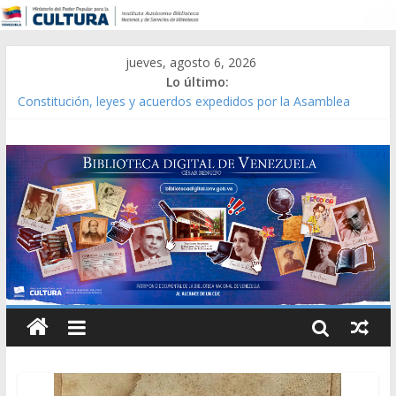
jueves, agosto 6, 2026
Lo último:
Constitución, leyes y acuerdos expedidos por la Asamblea
Constituyente del Estado Lara en 1881.
Una Parálisis [material gráfico]
Modesta Bor Sánchez [material gráfico]
Gaceta Oficial de la República de Venezuela año CXXXIII Mes V,
Caracas 09 de marzo de 2006 N° 38.394
Catálogo temático de obras de Modesta Bor