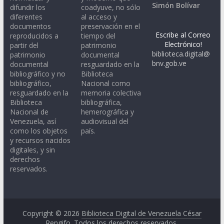
Simón Bolívar
difundir los
coadyuve, no sólo
diferentes
al acceso y
documentos
preservación en el
Escribe al Correo
reproducidos a
tiempo del
Electrónico!
partir del
patrimonio
biblioteca.digital@
patrimonio
documental
bnv.gob.ve
documental
resguardado en la
bibliográfico y no
Biblioteca
bibliográfico,
Nacional como
resguardado en la
memoria colectiva
Biblioteca
bibliográfica,
Nacional de
hemerográfica y
Venezuela, así
audiovisual del
como los objetos
país.
y recursos nacidos
digitales, y sin
derechos
reservados.
Copyright © 2026
Biblioteca Digital de Venezuela César
Rengifo
. Todos los derechos reservados.