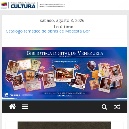
sábado, agosto 8, 2026
Lo último:
Catálogo temático de obras de Modesta Bor
Constitución, leyes y acuerdos expedidos por la Asamblea
Constituyente del Estado Lara en 1881.
Una Parálisis [material gráfico]
Modesta Bor Sánchez [material gráfico]
Gaceta Oficial de la República de Venezuela año CXXXIII Mes V,
Caracas 09 de marzo de 2006 N° 38.394