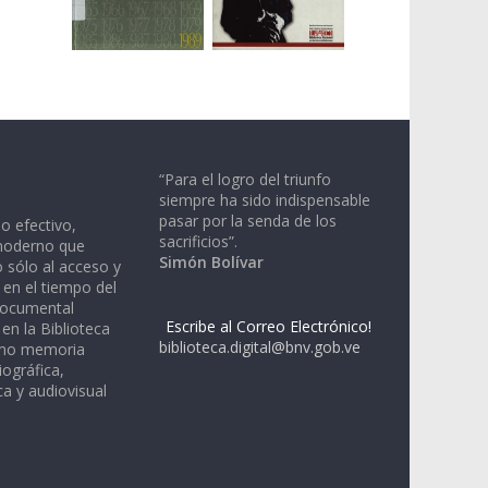
“Para el logro del triunfo
siempre ha sido indispensable
pasar por la senda de los
io efectivo,
sacrificios”.
moderno que
Simón Bolívar
 sólo al acceso y
 en el tiempo del
documental
Escribe al Correo Electrónico!
en la Biblioteca
biblioteca.digital@bnv.gob.ve
omo memoria
iográfica,
a y audiovisual