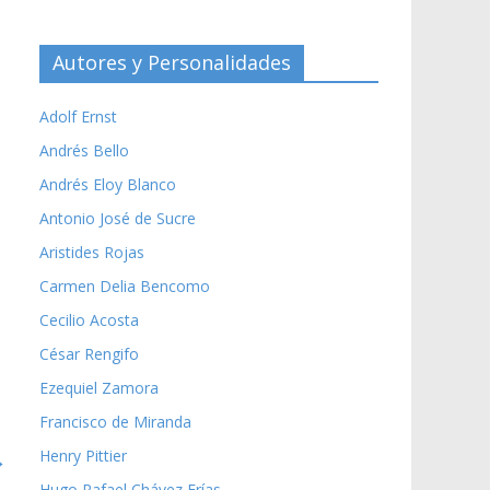
Autores y Personalidades
Adolf Ernst
Andrés Bello
Andrés Eloy Blanco
Antonio José de Sucre
Aristides Rojas
Carmen Delia Bencomo
Cecilio Acosta
César Rengifo
Ezequiel Zamora
Francisco de Miranda
Henry Pittier
→
Hugo Rafael Chávez Frías