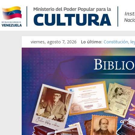
viernes, agosto 7, 2026
Lo último:
Constitución, l
Una Parálisis [m
Modesta Bor Sán
Gaceta Oficial 
Catálogo temát