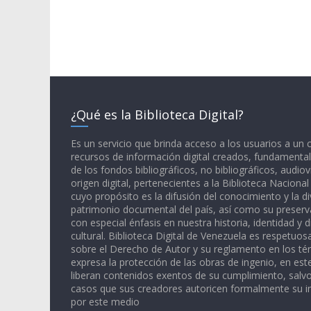
¿Qué es la Biblioteca Digital?
Es un servicio que brinda acceso a los usuarios a un
recursos de información digital creados, fundamental
de los fondos bibliográficos, no bibliográficos, audiov
origen digital, pertenecientes a la Biblioteca Naciona
cuyo propósito es la difusión del conocimiento y la di
patrimonio documental del país, así como su preserva
con especial énfasis en nuestra historia, identidad y d
cultural. Biblioteca Digital de Venezuela es respetuos
sobre el Derecho de Autor y su reglamento en los té
expresa la protección de las obras de ingenio, en est
liberan contenidos exentos de su cumplimiento, salv
casos que sus creadores autoricen formalmente su i
por este medio