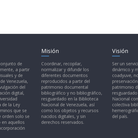
Misión
Visión
 conjunto de
Coordinar, recopilar,
Ser un servic
mente, a partir
normalizar y difundir los
dinámico y 
isuales y de
diferentes documentos
coadyuve, no
l de Venezuela,
reproducidos a partir del
preservación
vulgación del
patrimonio documental
patrimonio 
ción digital,
bibliográfico y no bibliográfico,
resguardado 
iversidad
resguardado en la Biblioteca
Nacional c
a de la Ley
Nacional de Venezuela, así
colectiva bibl
rminos que se
como los objetos y recursos
hemerográfic
e orden solo se
nacidos digitales, y sin
del país.
o en aquellos
derechos reservados.
ncorporación