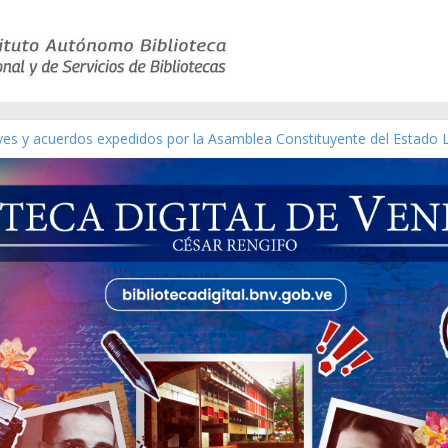
eyes y acuerdos expedidos por la Asamblea Constituyente del Estado 
aterial gráfico]
chez [material gráfico]
de la República de Venezuela año CXXXIII Mes V, Caracas 09 de marzo
ico de obras de Modesta Bor