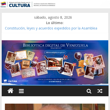
sábado, agosto 8, 2026
Lo último:
Constitución, leyes y acuerdos expedidos por la Asamblea
Constituyente del Estado Lara en 1881.
Una Parálisis [material gráfico]
Modesta Bor Sánchez [material gráfico]
Gaceta Oficial de la República de Venezuela año CXXXIII Mes V,
Caracas 09 de marzo de 2006 N° 38.394
Catálogo temático de obras de Modesta Bor