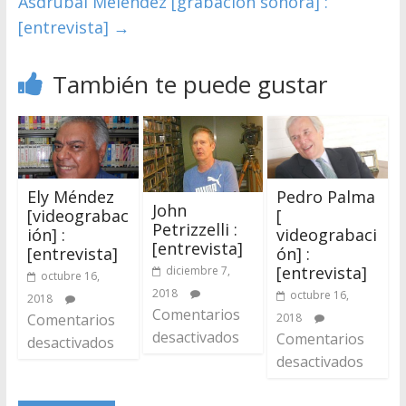
Asdrúbal Meléndez [grabación sonora] :
[entrevista]
→
También te puede gustar
Ely Méndez
Pedro Palma
John
[videograbac
[
Petrizzelli :
ión] :
videograbaci
[entrevista]
[entrevista]
ón] :
[entrevista]
diciembre 7,
octubre 16,
2018
octubre 16,
2018
Comentarios
Comentarios
2018
desactivados
Comentarios
desactivados
desactivados