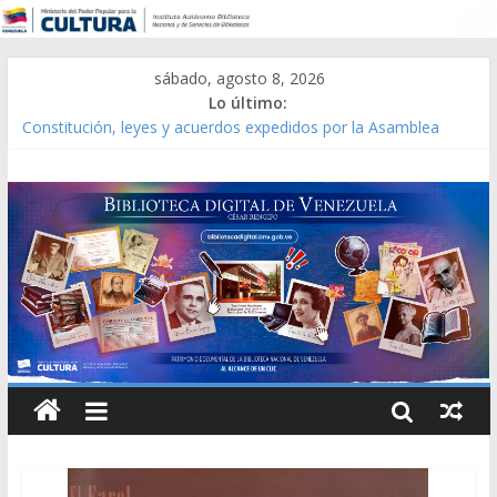
sábado, agosto 8, 2026
Lo último:
Constitución, leyes y acuerdos expedidos por la Asamblea
Constituyente del Estado Lara en 1881.
Una Parálisis [material gráfico]
Modesta Bor Sánchez [material gráfico]
Gaceta Oficial de la República de Venezuela año CXXXIII Mes V,
Caracas 09 de marzo de 2006 N° 38.394
Catálogo temático de obras de Modesta Bor