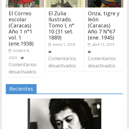
El Correo
El Zulia
Onza, tigre y
escolar
Ilustrado.
león
(Caracas)
Tomo I, n°
(Caracas)
Año 1 n°1
10 (31 set.
Año 7 N°67
vol. 1
1889)
(ene. 1945)
(ene.1938)
enero 1, 2018
abril 12, 2019
octubre 8,
2024
Comentarios
Comentarios
Comentarios
desactivados
desactivados
desactivados
Recientes