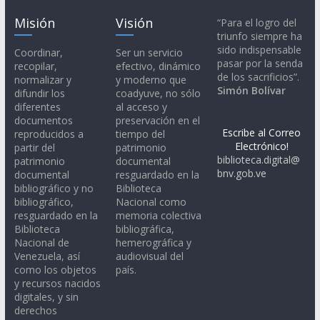
Misión
Visión
“Para el logro del
triunfo siempre ha
sido indispensable
Coordinar,
Ser un servicio
pasar por la senda
recopilar,
efectivo, dinámico
de los sacrificios”.
normalizar y
y moderno que
Simón Bolívar
difundir los
coadyuve, no sólo
diferentes
al acceso y
documentos
preservación en el
Escribe al Correo
reproducidos a
tiempo del
Electrónico!
partir del
patrimonio
biblioteca.digital@
patrimonio
documental
bnv.gob.ve
documental
resguardado en la
bibliográfico y no
Biblioteca
bibliográfico,
Nacional como
resguardado en la
memoria colectiva
Biblioteca
bibliográfica,
Nacional de
hemerográfica y
Venezuela, así
audiovisual del
como los objetos
país.
y recursos nacidos
digitales, y sin
derechos