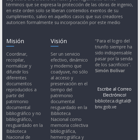
términos que se expresa la protección de las obras de ingenio,
en este orden solo se liberan contenidos exentos de su
cumplimiento, salvo en aquellos casos que sus creadores
autoricen formalmente su incorporación por este medio
Misión
Visión
“Para el logro del
triunfo siempre ha
sido indispensable
Coordinar,
Ser un servicio
pasar por la senda
recopilar,
efectivo, dinámico
de los sacrificios”.
normalizar y
y moderno que
Simón Bolívar
difundir los
coadyuve, no sólo
diferentes
al acceso y
documentos
preservación en el
Escribe al Correo
reproducidos a
tiempo del
Electrónico!
partir del
patrimonio
biblioteca.digital@
patrimonio
documental
bnv.gob.ve
documental
resguardado en la
bibliográfico y no
Biblioteca
bibliográfico,
Nacional como
resguardado en la
memoria colectiva
Biblioteca
bibliográfica,
Nacional de
hemerográfica y