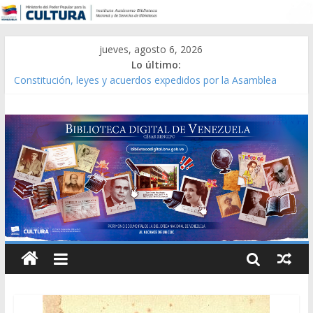
jueves, agosto 6, 2026
Lo último:
Constitución, leyes y acuerdos expedidos por la Asamblea
Constituyente del Estado Lara en 1881.
Una Parálisis [material gráfico]
Modesta Bor Sánchez [material gráfico]
Gaceta Oficial de la República de Venezuela año CXXXIII Mes V,
Caracas 09 de marzo de 2006 N° 38.394
Catálogo temático de obras de Modesta Bor