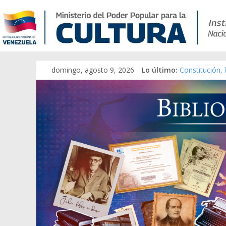
domingo, agosto 9, 2026
Lo último:
Constitución,
Una Parálisis 
Modesta Bor S
Gaceta Oficia
Catálogo tem