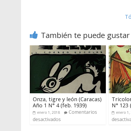
Tó
También te puede gustar
Onza, tigre y león (Caracas)
Tricolo
Año 1 N° 4 (feb. 1939)
N° 123 
Comentarios
enero 1, 2018
enero 1,
desactivados
desactiv