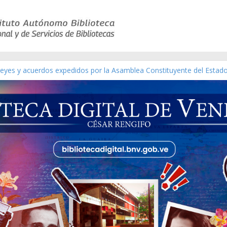
 leyes y acuerdos expedidos por la Asamblea Constituyente del Estad
[material gráfico]
ánchez [material gráfico]
l de la República de Venezuela año CXXXIII Mes V, Caracas 09 de mar
ático de obras de Modesta Bor