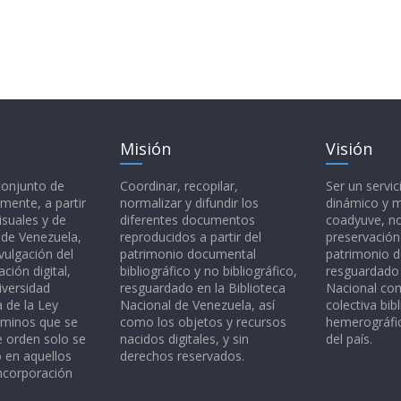
Misión
Visión
 conjunto de
Coordinar, recopilar,
Ser un servic
mente, a partir
normalizar y difundir los
dinámico y 
isuales y de
diferentes documentos
coadyuve, no
l de Venezuela,
reproducidos a partir del
preservación
vulgación del
patrimonio documental
patrimonio 
ción digital,
bibliográfico y no bibliográfico,
resguardado 
iversidad
resguardado en la Biblioteca
Nacional c
a de la Ley
Nacional de Venezuela, así
colectiva bibl
rminos que se
como los objetos y recursos
hemerográfic
e orden solo se
nacidos digitales, y sin
del país.
o en aquellos
derechos reservados.
ncorporación