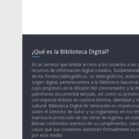
¿Qué es la Biblioteca Digital?
Es un servicio que brinda acceso a los usuarios a un
recursos de información digital creados, fundamental
de los fondos bibliográficos, no bibliográficos, audiov
origen digital, pertenecientes a la Biblioteca Naciona
cuyo propósito es la difusión del conocimiento y la di
patrimonio documental del país, así como su preserva
con especial énfasis en nuestra historia, identidad y d
cultural. Biblioteca Digital de Venezuela es respetuos
sobre el Derecho de Autor y su reglamento en los té
expresa la protección de las obras de ingenio, en est
liberan contenidos exentos de su cumplimiento, salv
casos que sus creadores autoricen formalmente su i
por este medio