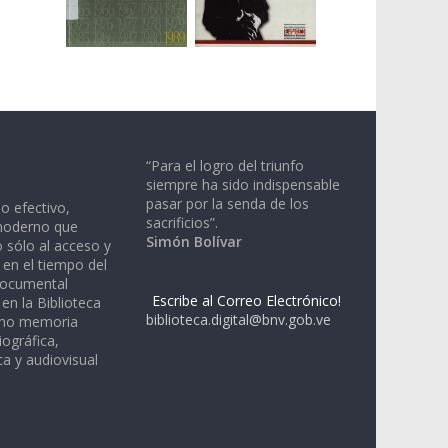
“Para el logro del triunfo
siempre ha sido indispensable
pasar por la senda de los
io efectivo,
sacrificios”.
moderno que
Simón Bolívar
 sólo al acceso y
 en el tiempo del
documental
Escribe al Correo Electrónico!
en la Biblioteca
biblioteca.digital@bnv.gob.ve
omo memoria
iográfica,
a y audiovisual