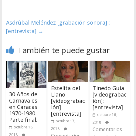
Asdrúbal Meléndez [grabación sonora] :
[entrevista]
→
También te puede gustar
Estelita del
Tinedo Guía
30 Años de
Llano
[videograbac
Carnavales
[videograbac
ión]:
en Caracas
ión]
[entrevista]
1970-1980.
[entrevista]
octubre 16,
Parte final.
octubre 17,
2018
octubre 18,
2018
Comentarios
2018
Comentarios