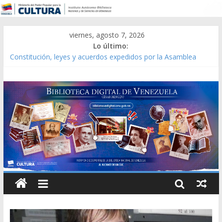
viernes, agosto 7, 2026
Lo último:
Constitución, leyes y acuerdos expedidos por la Asamblea
Constituyente del Estado Lara en 1881.
Una Parálisis [material gráfico]
Modesta Bor Sánchez [material gráfico]
Gaceta Oficial de la República de Venezuela año CXXXIII Mes V,
Caracas 09 de marzo de 2006 N° 38.394
Catálogo temático de obras de Modesta Bor