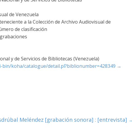
sual de Venezuela
teneciente a la Colección de Archivo Audiovisual de
úmero de clasificación
ograbaciones
nal y de Servicios de Bibliotecas (Venezuela)
cgi-bin/koha/catalogue/detail.pl?biblionumber=428349
→
sdrúbal Meléndez [grabación sonora] : [entrevista]