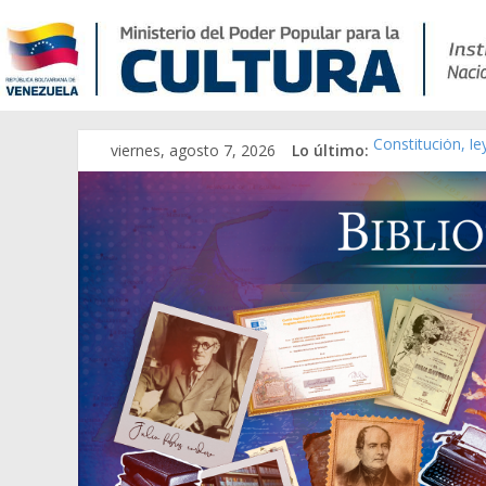
viernes, agosto 7, 2026
Lo último:
Constitución, l
Una Parálisis [m
Modesta Bor Sán
Gaceta Oficial 
Catálogo temát