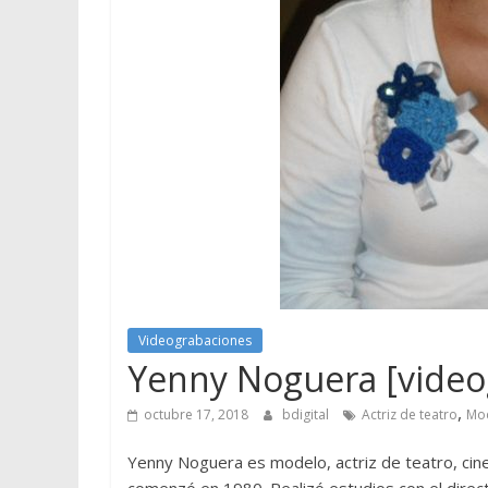
Videograbaciones
Yenny Noguera [videog
,
octubre 17, 2018
bdigital
Actriz de teatro
Mo
Yenny Noguera es modelo, actriz de teatro, cine y
comenzó en 1980. Realizó estudios con el direct