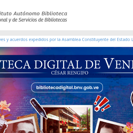
eyes y acuerdos expedidos por la Asamblea Constituyente del Estado 
aterial gráfico]
chez [material gráfico]
de la República de Venezuela año CXXXIII Mes V, Caracas 09 de marzo
ico de obras de Modesta Bor