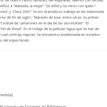
ficó a “Manuela, la mujer” “Se infiel y no mires con quien “.
esita” y “Chica 2001” En los dramáticos trabajó en las telenovela
es de fin de siglo”, “Mansión de luxe, entre otras. Su primer
Cocktail de camarones en el día de las secretarias” “El
“Fin de Roud”. En el rodaje de la película “Agua que no has de
 cual contrajo nupcias. Se encuentra residenciada en estados
o del espectáculo.
evista]
acional y de Servicios de Bibliotecas