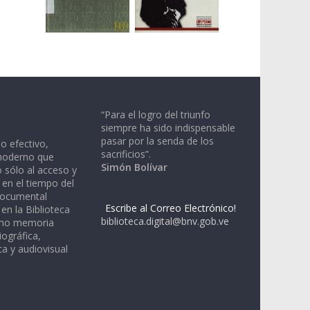
“Para el logro del triunfo
siempre ha sido indispensable
pasar por la senda de los
io efectivo,
sacrificios”.
moderno que
Simón Bolívar
 sólo al acceso y
 en el tiempo del
documental
Escribe al Correo Electrónico!
en la Biblioteca
biblioteca.digital@bnv.gob.ve
omo memoria
iográfica,
a y audiovisual