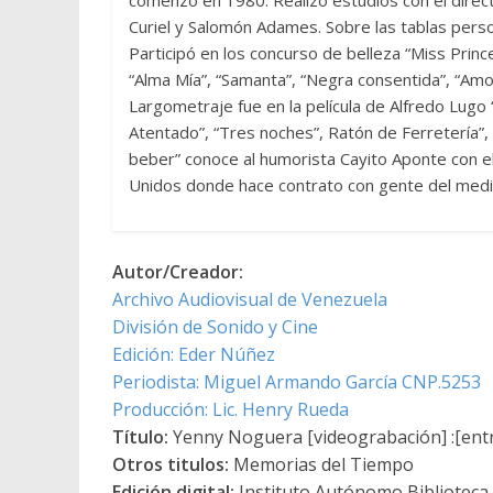
Curiel y Salomón Adames. Sobre las tablas personi
Participó en los concurso de belleza “Miss Princ
“Alma Mía”, “Samanta”, “Negra consentida”, “Amor
Largometraje fue en la película de Alfredo Lugo “
Atentado”, “Tres noches”, Ratón de Ferretería”, 
beber” conoce al humorista Cayito Aponte con el
Unidos donde hace contrato con gente del medi
Autor/Creador:
Archivo Audiovisual de Venezuela
División de Sonido y Cine
Edición: Eder Núñez
Periodista: Miguel Armando García CNP.5253
Producción: Lic. Henry Rueda
Título:
Yenny Noguera [videograbación] :[entr
Otros titulos:
Memorias del Tiempo
Edición digital:
Instituto Autónomo Biblioteca N