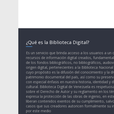
¿Qué es la Biblioteca Digital?
Es un servicio que brinda acceso a los usuarios a un
recursos de información digital creados, fundamental
de los fondos bibliográficos, no bibliográficos, audiov
origen digital, pertenecientes a la Biblioteca Naciona
cuyo propósito es la difusión del conocimiento y la di
patrimonio documental del país, así como su preserva
con especial énfasis en nuestra historia, identidad y d
cultural. Biblioteca Digital de Venezuela es respetuos
sobre el Derecho de Autor y su reglamento en los té
expresa la protección de las obras de ingenio, en est
liberan contenidos exentos de su cumplimiento, salv
casos que sus creadores autoricen formalmente su i
por este medio