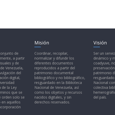
Misión
Visión
 conjunto de
Coordinar, recopilar,
Ser un servic
mente, a partir
normalizar y difundir los
dinámico y 
isuales y de
diferentes documentos
coadyuve, no
l de Venezuela,
reproducidos a partir del
preservación
vulgación del
patrimonio documental
patrimonio 
ción digital,
bibliográfico y no bibliográfico,
resguardado 
iversidad
resguardado en la Biblioteca
Nacional c
a de la Ley
Nacional de Venezuela, así
colectiva bibl
rminos que se
como los objetos y recursos
hemerográfic
e orden solo se
nacidos digitales, y sin
del país.
o en aquellos
derechos reservados.
ncorporación