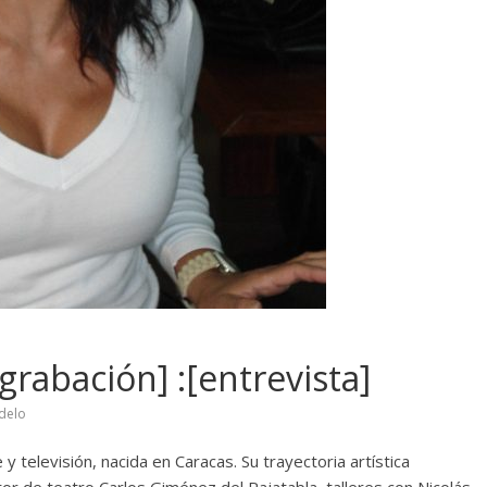
rabación] :[entrevista]
delo
 televisión, nacida en Caracas. Su trayectoria artística
or de teatro Carlos Giménez del Rajatabla, talleres con Nicolás