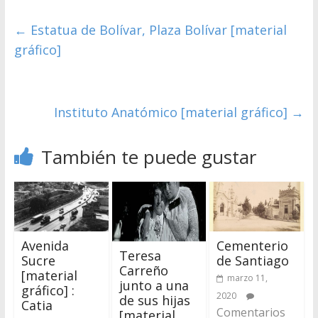
←
Estatua de Bolívar, Plaza Bolívar [material
gráfico]
Instituto Anatómico [material gráfico]
→
También te puede gustar
Avenida
Cementerio
Teresa
Sucre
de Santiago
Carreño
[material
marzo 11,
junto a una
gráfico] :
2020
de sus hijas
Catia
Comentarios
[material