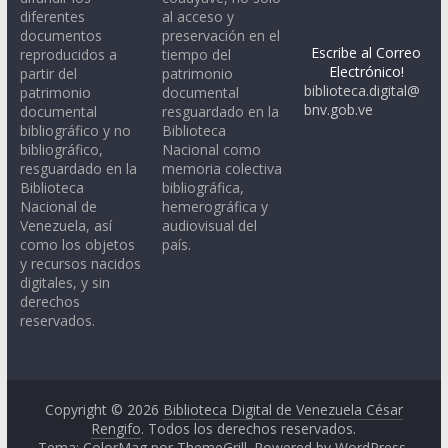
diferentes
al acceso y
documentos
preservación en el
Escribe al Correo
reproducidos a
tiempo del
Electrónico!
partir del
patrimonio
biblioteca.digital@
patrimonio
documental
bnv.gob.ve
documental
resguardado en la
bibliográfico y no
Biblioteca
bibliográfico,
Nacional como
resguardado en la
memoria colectiva
Biblioteca
bibliográfica,
Nacional de
hemerográfica y
Venezuela, así
audiovisual del
como los objetos
país.
y recursos nacidos
digitales, y sin
derechos
reservados.
Copyright © 2026
Biblioteca Digital de Venezuela César
Rengifo
. Todos los derechos reservados.
Tema: ColorMag por
ThemeGrill
. Powered by
WordPress
.