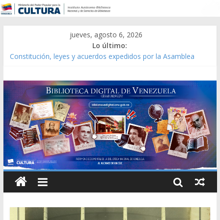
jueves, agosto 6, 2026
Lo último:
Constitución, leyes y acuerdos expedidos por la Asamblea
Constituyente del Estado Lara en 1881.
Una Parálisis [material gráfico]
Modesta Bor Sánchez [material gráfico]
Gaceta Oficial de la República de Venezuela año CXXXIII Mes V,
Caracas 09 de marzo de 2006 N° 38.394
Catálogo temático de obras de Modesta Bor