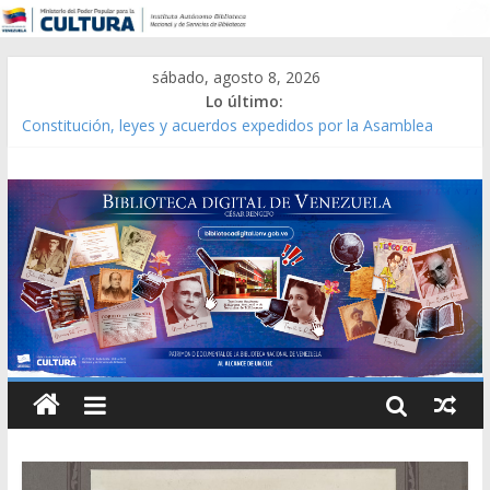
sábado, agosto 8, 2026
Lo último:
Constitución, leyes y acuerdos expedidos por la Asamblea
Constituyente del Estado Lara en 1881.
Una Parálisis [material gráfico]
Modesta Bor Sánchez [material gráfico]
Gaceta Oficial de la República de Venezuela año CXXXIII Mes V,
Caracas 09 de marzo de 2006 N° 38.394
Catálogo temático de obras de Modesta Bor