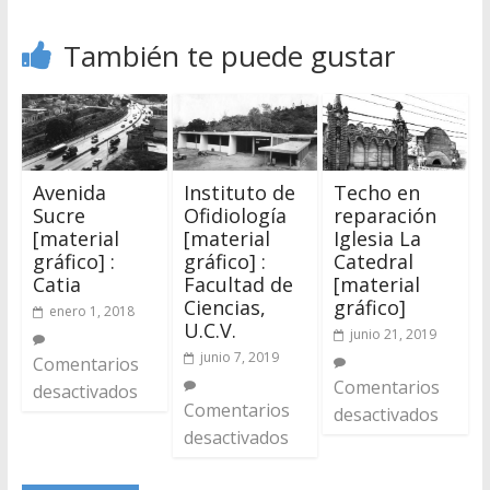
También te puede gustar
Avenida
Instituto de
Techo en
Sucre
Ofidiología
reparación
[material
[material
Iglesia La
gráfico] :
gráfico] :
Catedral
Catia
Facultad de
[material
Ciencias,
gráfico]
enero 1, 2018
U.C.V.
junio 21, 2019
junio 7, 2019
Comentarios
Comentarios
desactivados
Comentarios
desactivados
desactivados