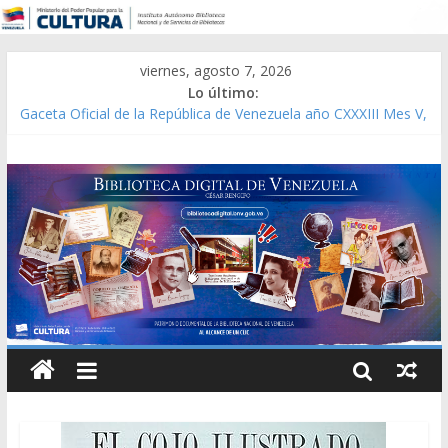
viernes, agosto 7, 2026
Lo último:
Gaceta Oficial de la República de Venezuela año CXXXIII Mes V,
Caracas 09 de marzo de 2006 N° 38.394
Catálogo temático de obras de Modesta Bor
Constitución, leyes y acuerdos expedidos por la Asamblea
Constituyente del Estado Lara en 1881.
Una Parálisis [material gráfico]
Modesta Bor Sánchez [material gráfico]