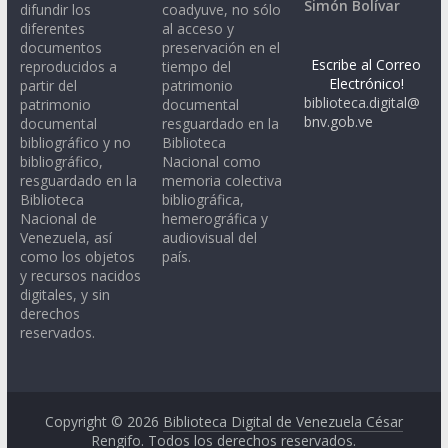
Simón Bolívar
difundir los
coadyuve, no sólo
diferentes
al acceso y
documentos
preservación en el
Escribe al Correo
reproducidos a
tiempo del
Electrónico!
partir del
patrimonio
biblioteca.digital@
patrimonio
documental
bnv.gob.ve
documental
resguardado en la
bibliográfico y no
Biblioteca
bibliográfico,
Nacional como
resguardado en la
memoria colectiva
Biblioteca
bibliográfica,
Nacional de
hemerográfica y
Venezuela, así
audiovisual del
como los objetos
país.
y recursos nacidos
digitales, y sin
derechos
reservados.
Copyright © 2026
Biblioteca Digital de Venezuela César
Rengifo
. Todos los derechos reservados.