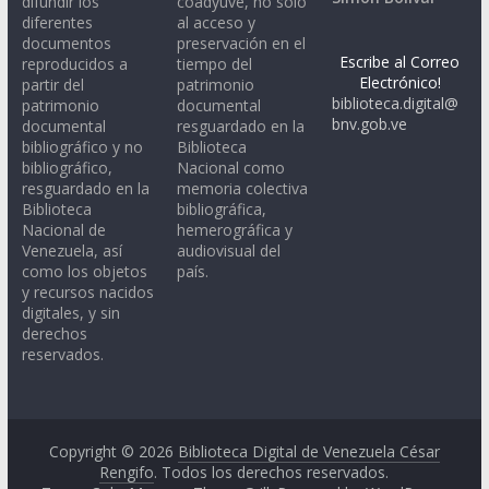
difundir los
coadyuve, no sólo
diferentes
al acceso y
documentos
preservación en el
Escribe al Correo
reproducidos a
tiempo del
Electrónico!
partir del
patrimonio
biblioteca.digital@
patrimonio
documental
bnv.gob.ve
documental
resguardado en la
bibliográfico y no
Biblioteca
bibliográfico,
Nacional como
resguardado en la
memoria colectiva
Biblioteca
bibliográfica,
Nacional de
hemerográfica y
Venezuela, así
audiovisual del
como los objetos
país.
y recursos nacidos
digitales, y sin
derechos
reservados.
Copyright © 2026
Biblioteca Digital de Venezuela César
Rengifo
. Todos los derechos reservados.