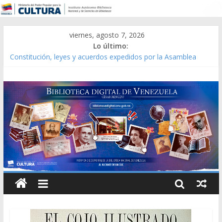
viernes, agosto 7, 2026
Lo último:
Constitución, leyes y acuerdos expedidos por la Asamblea
Constituyente del Estado Lara en 1881.
Una Parálisis [material gráfico]
Modesta Bor Sánchez [material gráfico]
Gaceta Oficial de la República de Venezuela año CXXXIII Mes V,
Caracas 09 de marzo de 2006 N° 38.394
Catálogo temático de obras de Modesta Bor