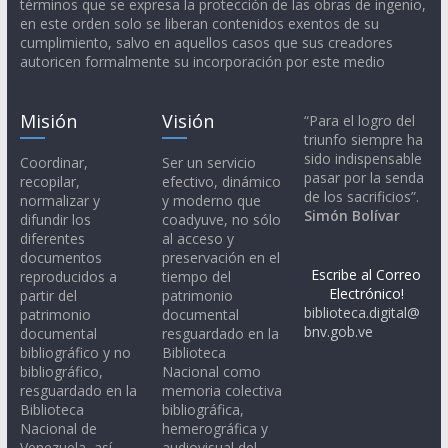
términos que se expresa la protección de las obras de ingenio,
en este orden solo se liberan contenidos exentos de su
cumplimiento, salvo en aquellos casos que sus creadores
autoricen formalmente su incorporación por este medio
Misión
Visión
“Para el logro del
triunfo siempre ha
sido indispensable
Coordinar,
Ser un servicio
pasar por la senda
recopilar,
efectivo, dinámico
de los sacrificios”.
normalizar y
y moderno que
Simón Bolívar
difundir los
coadyuve, no sólo
diferentes
al acceso y
documentos
preservación en el
Escribe al Correo
reproducidos a
tiempo del
Electrónico!
partir del
patrimonio
biblioteca.digital@
patrimonio
documental
bnv.gob.ve
documental
resguardado en la
bibliográfico y no
Biblioteca
bibliográfico,
Nacional como
resguardado en la
memoria colectiva
Biblioteca
bibliográfica,
Nacional de
hemerográfica y
Venezuela, así
audiovisual del