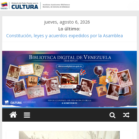
jueves, agosto 6, 2026
Lo último:
Constitución, leyes y acuerdos expedidos por la Asamblea
Constituyente del Estado Lara en 1881.
Una Parálisis [material gráfico]
Modesta Bor Sánchez [material gráfico]
Gaceta Oficial de la República de Venezuela año CXXXIII Mes V,
Caracas 09 de marzo de 2006 N° 38.394
Catálogo temático de obras de Modesta Bor