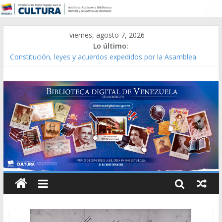
viernes, agosto 7, 2026
Lo último:
Constitución, leyes y acuerdos expedidos por la Asamblea
Constituyente del Estado Lara en 1881.
Una Parálisis [material gráfico]
Modesta Bor Sánchez [material gráfico]
Gaceta Oficial de la República de Venezuela año CXXXIII Mes V,
Caracas 09 de marzo de 2006 N° 38.394
Catálogo temático de obras de Modesta Bor