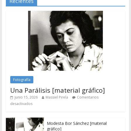
Recientes
Fotografía
Una Parálisis [material gráfico]
junio 15, 2026
Massiel Pirela
Comentarios
desactivados
Modesta Bor Sánchez [material
gráfico]