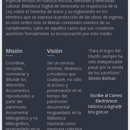
especial énfasis en nuestra historia, identidad y diversidad
cultural. Biblioteca Digital de Venezuela es respetuosa de la
Ley sobre el Derecho de Autor y su reglamento en los
términos que se expresa la protección de las obras de ingenio,
en este orden solo se liberan contenidos exentos de su
cumplimiento, salvo en aquellos casos que sus creadores
autoricen formalmente su incorporación por este medio
Misión
Visión
“Para el logro del
triunfo siempre ha
sido indispensable
Coordinar,
Ser un servicio
pasar por la senda
recopilar,
efectivo, dinámico
de los sacrificios”.
normalizar y
y moderno que
Simón Bolívar
difundir los
coadyuve, no sólo
diferentes
al acceso y
documentos
preservación en el
Escribe al Correo
reproducidos a
tiempo del
Electrónico!
partir del
patrimonio
biblioteca.digital@
patrimonio
documental
bnv.gob.ve
documental
resguardado en la
bibliográfico y no
Biblioteca
bibliográfico,
Nacional como
resguardado en la
memoria colectiva