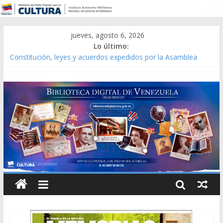
jueves, agosto 6, 2026
Lo último:
Constitución, leyes y acuerdos expedidos por la Asamblea
Constituyente del Estado Lara en 1881.
Una Parálisis [material gráfico]
Modesta Bor Sánchez [material gráfico]
Gaceta Oficial de la República de Venezuela año CXXXIII Mes V,
Caracas 09 de marzo de 2006 N° 38.394
Catálogo temático de obras de Modesta Bor