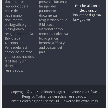
documentos
preservación en el
Escribe al Correo
reproducidos a
tiempo del
Electrónico!
partir del
patrimonio
biblioteca.digital@
patrimonio
documental
bnv.gob.ve
documental
resguardado en la
bibliográfico y no
Biblioteca
bibliográfico,
Nacional como
resguardado en la
memoria colectiva
Biblioteca
bibliográfica,
Nacional de
hemerográfica y
Venezuela, así
audiovisual del
como los objetos
país.
y recursos nacidos
digitales, y sin
derechos
reservados.
Copyright © 2026
Biblioteca Digital de Venezuela César
Rengifo
. Todos los derechos reservados.
Tema: ColorMag por
ThemeGrill
. Powered by
WordPress
.