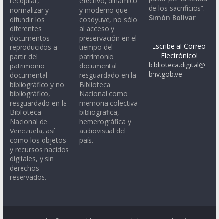
recopilar,
efectivo, dinámico
de los sacrificios”.
normalizar y
y moderno que
Simón Bolívar
difundir los
coadyuve, no sólo
diferentes
al acceso y
documentos
preservación en el
Escribe al Correo
reproducidos a
tiempo del
Electrónico!
partir del
patrimonio
biblioteca.digital@
patrimonio
documental
bnv.gob.ve
documental
resguardado en la
bibliográfico y no
Biblioteca
bibliográfico,
Nacional como
resguardado en la
memoria colectiva
Biblioteca
bibliográfica,
Nacional de
hemerográfica y
Venezuela, así
audiovisual del
como los objetos
país.
y recursos nacidos
digitales, y sin
derechos
reservados.