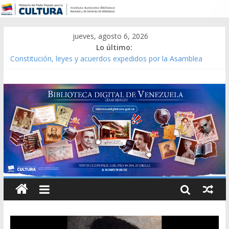
jueves, agosto 6, 2026
Lo último:
Constitución, leyes y acuerdos expedidos por la Asamblea
Constituyente del Estado Lara en 1881.
Una Parálisis [material gráfico]
Modesta Bor Sánchez [material gráfico]
Gaceta Oficial de la República de Venezuela año CXXXIII Mes V,
Caracas 09 de marzo de 2006 N° 38.394
Catálogo temático de obras de Modesta Bor