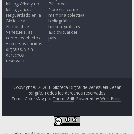
bibliográfico y no
Biblioteca
bibliográfico,
Nacional como
resguardado en la
memoria colectiva
Biblioteca
bibliográfica,
Nacional de
hemerográfica y
Venezuela, así
audiovisual del
como los objetos
país.
y recursos nacidos
digitales, y sin
derechos
reservados.
Copyright © 2026
Biblioteca Digital de Venezuela César
Rengifo
. Todos los derechos reservados.
Tema: ColorMag por
ThemeGrill
. Powered by
WordPress
.
Esta obra está bajo una
Licencia Creative Commons Atribución-