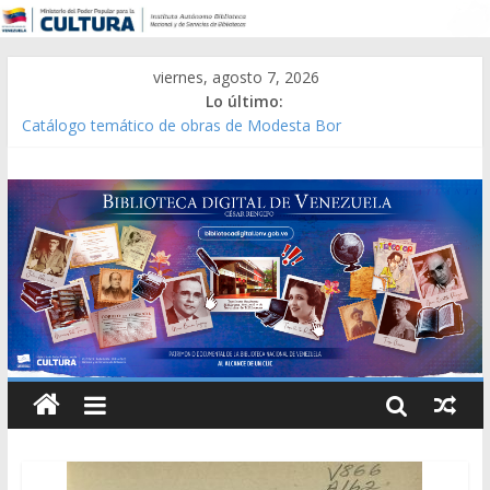
viernes, agosto 7, 2026
Lo último:
Catálogo temático de obras de Modesta Bor
Constitución, leyes y acuerdos expedidos por la Asamblea
Constituyente del Estado Lara en 1881.
Una Parálisis [material gráfico]
Modesta Bor Sánchez [material gráfico]
Gaceta Oficial de la República de Venezuela año CXXXIII Mes V,
Caracas 09 de marzo de 2006 N° 38.394