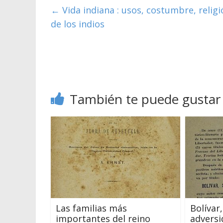
←
Vida indiana : usos, costumbre, relig
de los indios
También te puede gustar
Las familias más
Bolívar
importantes del reino
adversi