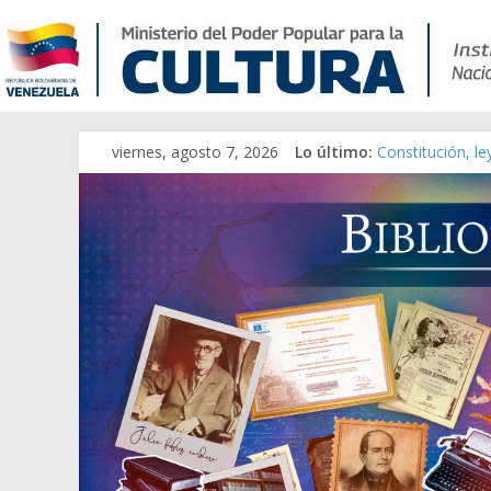
viernes, agosto 7, 2026
Lo último:
Constitución, l
Una Parálisis [m
Modesta Bor Sán
Gaceta Oficial 
Catálogo temát