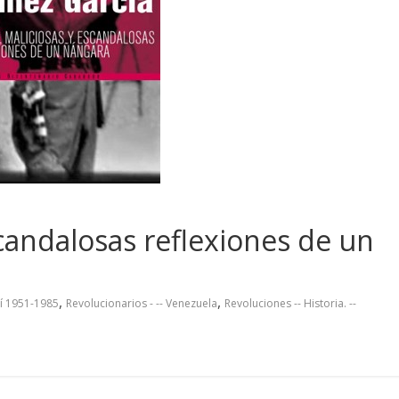
scandalosas reflexiones de un
,
,
í 1951-1985
Revolucionarios - -- Venezuela
Revoluciones -- Historia. --