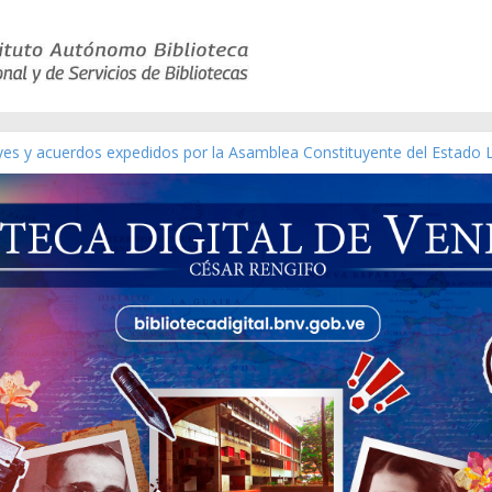
eyes y acuerdos expedidos por la Asamblea Constituyente del Estado 
aterial gráfico]
chez [material gráfico]
de la República de Venezuela año CXXXIII Mes V, Caracas 09 de marzo
ico de obras de Modesta Bor