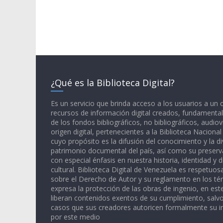
¿Qué es la Biblioteca Digital?
Es un servicio que brinda acceso a los usuarios a un
recursos de información digital creados, fundamental
de los fondos bibliográficos, no bibliográficos, audiov
origen digital, pertenecientes a la Biblioteca Naciona
cuyo propósito es la difusión del conocimiento y la di
patrimonio documental del país, así como su preserva
con especial énfasis en nuestra historia, identidad y d
cultural. Biblioteca Digital de Venezuela es respetuos
sobre el Derecho de Autor y su reglamento en los té
expresa la protección de las obras de ingenio, en est
liberan contenidos exentos de su cumplimiento, salv
casos que sus creadores autoricen formalmente su i
por este medio