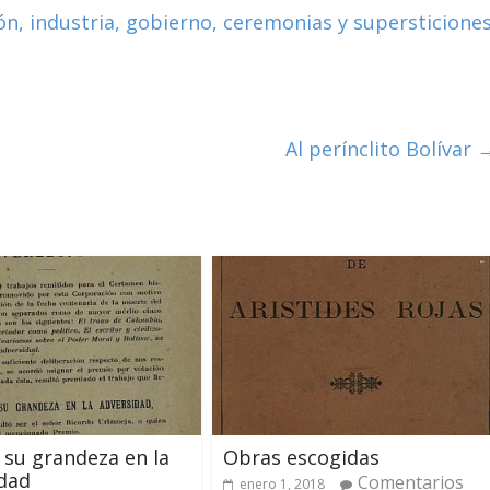
ión, industria, gobierno, ceremonias y supersticione
Al perínclito Bolívar
, su grandeza en la
Obras escogidas
dad
Comentarios
enero 1, 2018