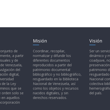
Misión
Visión
 conjunto de
Coordinar, recopilar,
Ser un servic
mente, a partir
normalizar y difundir los
dinámico y 
isuales y de
diferentes documentos
coadyuve, no
l de Venezuela,
reproducidos a partir del
preservación
vulgación del
patrimonio documental
patrimonio 
ción digital,
bibliográfico y no bibliográfico,
resguardado 
iversidad
resguardado en la Biblioteca
Nacional c
a de la Ley
Nacional de Venezuela, así
colectiva bibl
rminos que se
como los objetos y recursos
hemerográfic
e orden solo se
nacidos digitales, y sin
del país.
o en aquellos
derechos reservados.
ncorporación