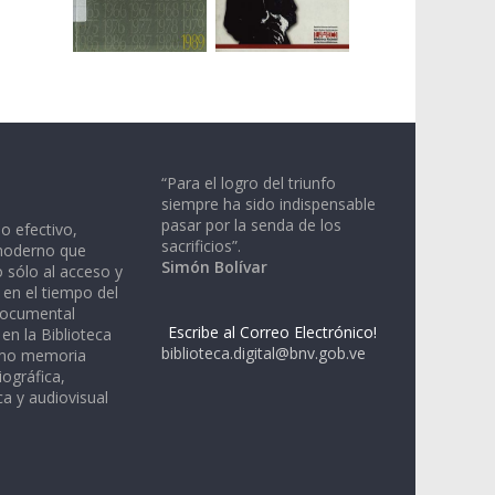
“Para el logro del triunfo
siempre ha sido indispensable
pasar por la senda de los
io efectivo,
sacrificios”.
moderno que
Simón Bolívar
 sólo al acceso y
 en el tiempo del
documental
Escribe al Correo Electrónico!
en la Biblioteca
biblioteca.digital@bnv.gob.ve
omo memoria
iográfica,
a y audiovisual