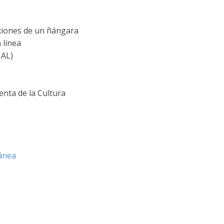
exiones de un ñángara
 línea
NAL)
nta de la Cultura
ánea