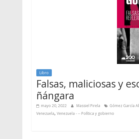
Libro
Falsas, maliciosas y e
ñángara
mayo 20, 2022
Massiel Pirela
Gómez García Al
,
Venezuela
Venezuela - -- Política y gobierno