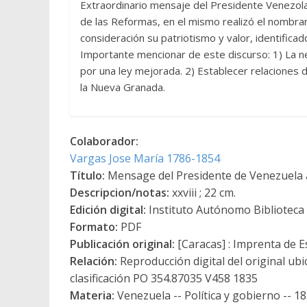
Extraordinario mensaje del Presidente Venezola
de las Reformas, en el mismo realizó el nombr
consideración su patriotismo y valor, identifica
Importante mencionar de este discurso: 1) La nec
por una ley mejorada. 2) Establecer relaciones 
la Nueva Granada.
Colaborador:
Vargas Jose María 1786-1854
Título:
Mensage del Presidente de Venezuela 
Descripcion/notas:
xxviii ; 22 cm.
Edición digital:
Instituto Autónomo Biblioteca N
Formato:
PDF
Publicación original:
[Caracas] : Imprenta de E
Relación:
Reproducción digital del original ubi
clasificación PO 354.87035 V458 1835
Materia:
Venezuela -- Política y gobierno -- 1