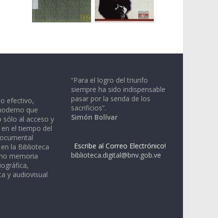
“Para el logro del triunfo
siempre ha sido indispensable
pasar por la senda de los
io efectivo,
sacrificios”.
moderno que
Simón Bolívar
 sólo al acceso y
 en el tiempo del
documental
Escribe al Correo Electrónico!
en la Biblioteca
biblioteca.digital@bnv.gob.ve
omo memoria
iográfica,
a y audiovisual