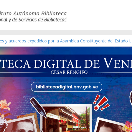
yes y acuerdos expedidos por la Asamblea Constituyente del Estado L
terial gráfico]
chez [material gráfico]
e la República de Venezuela año CXXXIII Mes V, Caracas 09 de marzo
co de obras de Modesta Bor