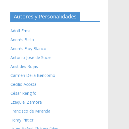
Autores y Personalidades
Adolf Ernst
Andrés Bello
Andrés Eloy Blanco
Antonio José de Sucre
Aristides Rojas
Carmen Delia Bencomo
Cecilio Acosta
César Rengifo
Ezequiel Zamora
Francisco de Miranda
Henry Pittier
Hugo Rafael Chávez Frías