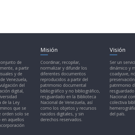
Misión
Visión
 conjunto de
Coordinar, recopilar,
Ser un servic
mente, a partir
normalizar y difundir los
dinámico y 
isuales y de
diferentes documentos
coadyuve, no
l de Venezuela,
reproducidos a partir del
preservación
vulgación del
patrimonio documental
patrimonio 
ción digital,
bibliográfico y no bibliográfico,
resguardado 
iversidad
resguardado en la Biblioteca
Nacional c
a de la Ley
Nacional de Venezuela, así
colectiva bibl
rminos que se
como los objetos y recursos
hemerográfic
e orden solo se
nacidos digitales, y sin
del país.
o en aquellos
derechos reservados.
ncorporación