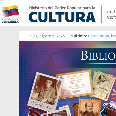
jueves, agosto 6, 2026
Lo último:
Constitución, le
Una Parálisis [ma
Modesta Bor Sán
Gaceta Oficial d
Catálogo temáti