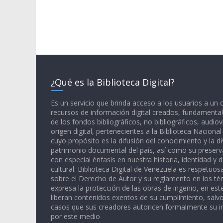
¿Qué es la Biblioteca Digital?
Es un servicio que brinda acceso a los usuarios a un
recursos de información digital creados, fundamental
de los fondos bibliográficos, no bibliográficos, audiov
origen digital, pertenecientes a la Biblioteca Naciona
cuyo propósito es la difusión del conocimiento y la di
patrimonio documental del país, así como su preserva
con especial énfasis en nuestra historia, identidad y d
cultural. Biblioteca Digital de Venezuela es respetuos
sobre el Derecho de Autor y su reglamento en los té
expresa la protección de las obras de ingenio, en est
liberan contenidos exentos de su cumplimiento, salv
casos que sus creadores autoricen formalmente su i
por este medio