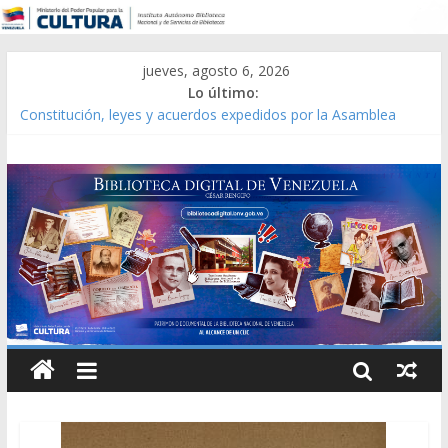
jueves, agosto 6, 2026
Lo último:
Constitución, leyes y acuerdos expedidos por la Asamblea
Constituyente del Estado Lara en 1881.
Una Parálisis [material gráfico]
Modesta Bor Sánchez [material gráfico]
Gaceta Oficial de la República de Venezuela año CXXXIII Mes V,
Caracas 09 de marzo de 2006 N° 38.394
Catálogo temático de obras de Modesta Bor