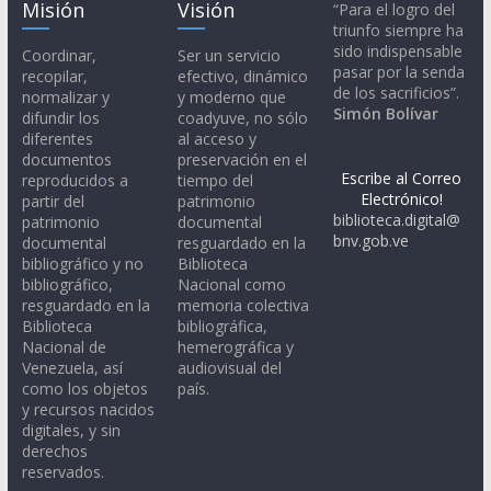
Misión
Visión
“Para el logro del
triunfo siempre ha
sido indispensable
Coordinar,
Ser un servicio
pasar por la senda
recopilar,
efectivo, dinámico
de los sacrificios”.
normalizar y
y moderno que
Simón Bolívar
difundir los
coadyuve, no sólo
diferentes
al acceso y
documentos
preservación en el
Escribe al Correo
reproducidos a
tiempo del
Electrónico!
partir del
patrimonio
biblioteca.digital@
patrimonio
documental
bnv.gob.ve
documental
resguardado en la
bibliográfico y no
Biblioteca
bibliográfico,
Nacional como
resguardado en la
memoria colectiva
Biblioteca
bibliográfica,
Nacional de
hemerográfica y
Venezuela, así
audiovisual del
como los objetos
país.
y recursos nacidos
digitales, y sin
derechos
reservados.