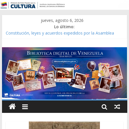
jueves, agosto 6, 2026
Lo último:
Constitución, leyes y acuerdos expedidos por la Asamblea
Constituyente del Estado Lara en 1881.
Una Parálisis [material gráfico]
Modesta Bor Sánchez [material gráfico]
Gaceta Oficial de la República de Venezuela año CXXXIII Mes V,
Caracas 09 de marzo de 2006 N° 38.394
Catálogo temático de obras de Modesta Bor