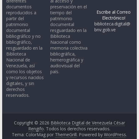
diferentes
al acceso y
documentos
preservación en el
Escribe al Correo
reproducidos a
tiempo del
Electrónico!
partir del
patrimonio
biblioteca.digital@
patrimonio
documental
bnv.gob.ve
documental
resguardado en la
bibliográfico y no
Biblioteca
bibliográfico,
Nacional como
resguardado en la
memoria colectiva
Biblioteca
bibliográfica,
Nacional de
hemerográfica y
Venezuela, así
audiovisual del
como los objetos
país.
y recursos nacidos
digitales, y sin
derechos
reservados.
Copyright © 2026
Biblioteca Digital de Venezuela César
Rengifo
. Todos los derechos reservados.
Tema: ColorMag por
ThemeGrill
. Powered by
WordPress
.