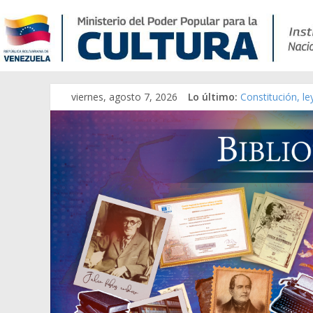
viernes, agosto 7, 2026
Lo último:
Constitución, l
Una Parálisis [m
Modesta Bor Sán
Gaceta Oficial 
Catálogo temát