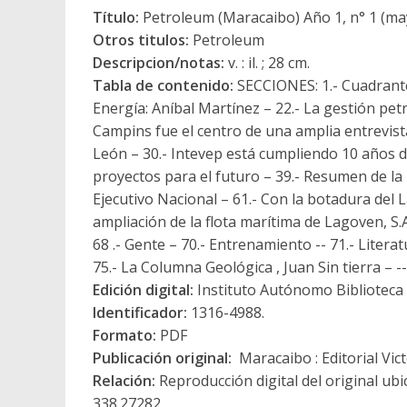
Título:
Petroleum (Maracaibo) Año 1, n° 1 (ma
Otros titulos:
Petroleum
Descripcion/notas:
v. : il. ; 28 cm.
Tabla de contenido:
SECCIONES: 1.- Cuadrante --
Energía: Aníbal Martínez – 22.- La gestión pet
Campins fue el centro de una amplia entrevist
León – 30.- Intevep está cumpliendo 10 años 
proyectos para el futuro – 39.- Resumen de la 
Ejecutivo Nacional – 61.- Con la botadura del
ampliación de la flota marítima de Lagoven, S.A
68 .- Gente – 70.- Entrenamiento -- 71.- Litera
75.- La Columna Geológica , Juan Sin tierra – -
Edición digital:
Instituto Autónomo Biblioteca N
Identificador:
1316-4988.
Formato:
PDF
Publicación original:
Maracaibo : Editorial Vict
Relación:
Reproducción digital del original ubi
338.27282