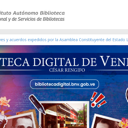
eyes y acuerdos expedidos por la Asamblea Constituyente del Estado 
aterial gráfico]
chez [material gráfico]
de la República de Venezuela año CXXXIII Mes V, Caracas 09 de marzo
ico de obras de Modesta Bor