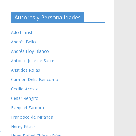
Autores y Personalidades
Adolf Ernst
Andrés Bello
Andrés Eloy Blanco
Antonio José de Sucre
Aristides Rojas
Carmen Delia Bencomo
Cecilio Acosta
César Rengifo
Ezequiel Zamora
Francisco de Miranda
Henry Pittier
→
Hugo Rafael Chávez Frías