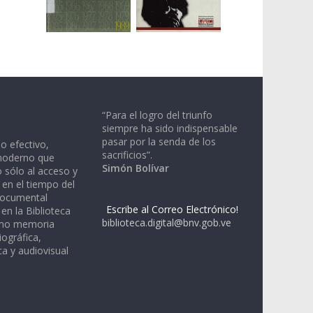
“Para el logro del triunfo
siempre ha sido indispensable
pasar por la senda de los
io efectivo,
sacrificios”.
moderno que
Simón Bolívar
 sólo al acceso y
 en el tiempo del
documental
Escribe al Correo Electrónico!
en la Biblioteca
biblioteca.digital@bnv.gob.ve
omo memoria
iográfica,
a y audiovisual