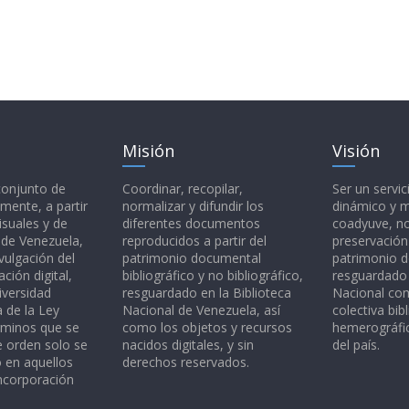
Misión
Visión
 conjunto de
Coordinar, recopilar,
Ser un servic
mente, a partir
normalizar y difundir los
dinámico y 
isuales y de
diferentes documentos
coadyuve, no
l de Venezuela,
reproducidos a partir del
preservación
vulgación del
patrimonio documental
patrimonio 
ción digital,
bibliográfico y no bibliográfico,
resguardado 
iversidad
resguardado en la Biblioteca
Nacional c
a de la Ley
Nacional de Venezuela, así
colectiva bibl
rminos que se
como los objetos y recursos
hemerográfic
e orden solo se
nacidos digitales, y sin
del país.
o en aquellos
derechos reservados.
ncorporación