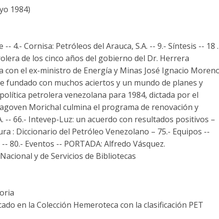
yo 1984)
 4.- Cornisa: Petróleos del Arauca, S.A. -- 9.- Síntesis -- 18 .
rolera de los cinco años del gobierno del Dr. Herrera
a con el ex-ministro de Energía y Minas José Ignacio Moren
de fundado con muchos aciertos y un mundo de planes y
política petrolera venezolana para 1984, dictada por el
 Lagoven Morichal culmina el programa de renovación y
. -- 66.- Intevep-Luz: un acuerdo con resultados positivos –
tura : Diccionario del Petróleo Venezolano – 75.- Equipos --
- -- 80.- Eventos -- PORTADA: Alfredo Vásquez.
acional y de Servicios de Bibliotecas
oria
cado en la Colección Hemeroteca con la clasificación PET