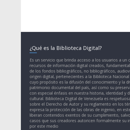
¿Qué es la Biblioteca Digital?
Es un servicio que brinda acceso a los usuarios a un
recursos de información digital creados, fundamental
de los fondos bibliográficos, no bibliográficos, audiov
origen digital, pertenecientes a la Biblioteca Naciona
cuyo propósito es la difusión del conocimiento y la di
patrimonio documental del país, así como su preserva
con especial énfasis en nuestra historia, identidad y d
cultural. Biblioteca Digital de Venezuela es respetuos
sobre el Derecho de Autor y su reglamento en los té
expresa la protección de las obras de ingenio, en est
liberan contenidos exentos de su cumplimiento, salv
casos que sus creadores autoricen formalmente su i
por este medio