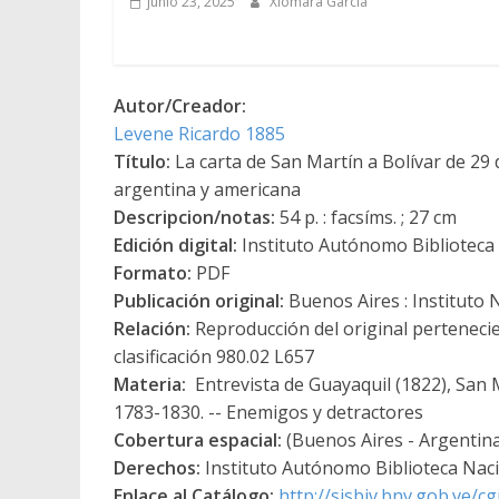
junio 23, 2025
Xiomara García
Autor/Creador:
Levene Ricardo 1885
Título:
La carta de San Martín a Bolívar de 29
argentina y americana
Descripcion/notas:
54 p. : facsíms. ; 27 cm
Edición digital:
Instituto Autónomo Biblioteca N
Formato:
PDF
Publicación original:
Buenos Aires : Instituto
Relación:
Reproducción del original pertenecie
clasificación 980.02 L657
Materia:
Entrevista de Guayaquil (1822), San Ma
1783-1830. -- Enemigos y detractores
Cobertura espacial:
(Buenos Aires - Argentin
Derechos:
Instituto Autónomo Biblioteca Nacio
Enlace al Catálogo:
http://sisbiv.bnv.gob.ve/