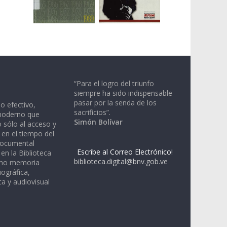
“Para el logro del triunfo
siempre ha sido indispensable
pasar por la senda de los
io efectivo,
sacrificios”.
moderno que
Simón Bolívar
 sólo al acceso y
 en el tiempo del
documental
Escribe al Correo Electrónico!
en la Biblioteca
biblioteca.digital@bnv.gob.ve
omo memoria
iográfica,
a y audiovisual