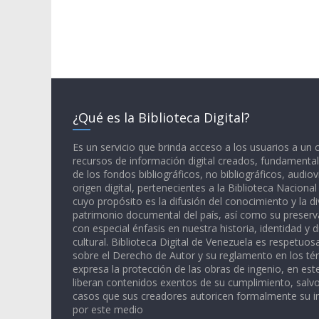
¿Qué es la Biblioteca Digital?
Es un servicio que brinda acceso a los usuarios a un
recursos de información digital creados, fundamental
de los fondos bibliográficos, no bibliográficos, audiov
origen digital, pertenecientes a la Biblioteca Naciona
cuyo propósito es la difusión del conocimiento y la di
patrimonio documental del país, así como su preserva
con especial énfasis en nuestra historia, identidad y d
cultural. Biblioteca Digital de Venezuela es respetuos
sobre el Derecho de Autor y su reglamento en los té
expresa la protección de las obras de ingenio, en est
liberan contenidos exentos de su cumplimiento, salv
casos que sus creadores autoricen formalmente su i
por este medio