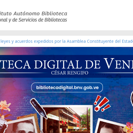
 leyes y acuerdos expedidos por la Asamblea Constituyente del Estad
[material gráfico]
Sánchez [material gráfico]
al de la República de Venezuela año CXXXIII Mes V, Caracas 09 de ma
ático de obras de Modesta Bor