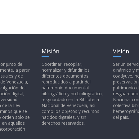
Misión
Visión
 conjunto de
Coordinar, recopilar,
Ser un servic
mente, a partir
normalizar y difundir los
dinámico y 
isuales y de
diferentes documentos
coadyuve, no
l de Venezuela,
reproducidos a partir del
preservación
vulgación del
patrimonio documental
patrimonio 
ción digital,
bibliográfico y no bibliográfico,
resguardado 
iversidad
resguardado en la Biblioteca
Nacional c
a de la Ley
Nacional de Venezuela, así
colectiva bibl
rminos que se
como los objetos y recursos
hemerográfic
e orden solo se
nacidos digitales, y sin
del país.
o en aquellos
derechos reservados.
ncorporación