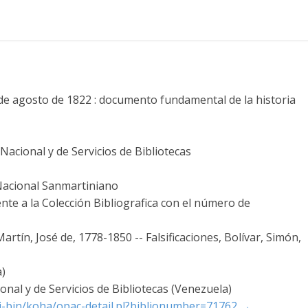
 de agosto de 1822 : documento fundamental de la historia
acional y de Servicios de Bibliotecas
 Nacional Sanmartiniano
nte a la Colección Bibliografica con el número de
rtín, José de, 1778-1850 -- Falsificaciones, Bolívar, Simón,
a)
nal y de Servicios de Bibliotecas (Venezuela)
cgi-bin/koha/opac-detail.pl?biblionumber=71762
→