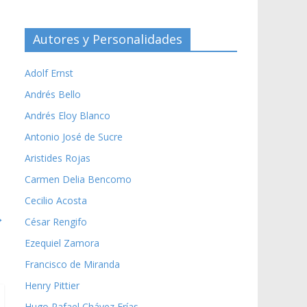
Autores y Personalidades
Adolf Ernst
Andrés Bello
Andrés Eloy Blanco
Antonio José de Sucre
Aristides Rojas
Carmen Delia Bencomo
Cecilio Acosta
→
César Rengifo
Ezequiel Zamora
Francisco de Miranda
Henry Pittier
Hugo Rafael Chávez Frías