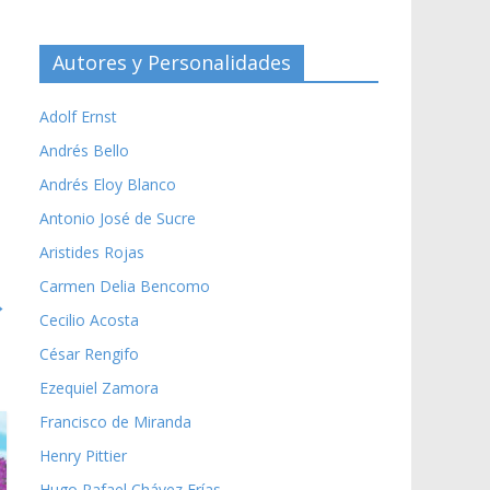
Autores y Personalidades
Adolf Ernst
Andrés Bello
Andrés Eloy Blanco
Antonio José de Sucre
Aristides Rojas
Carmen Delia Bencomo
→
Cecilio Acosta
César Rengifo
Ezequiel Zamora
Francisco de Miranda
Henry Pittier
Hugo Rafael Chávez Frías