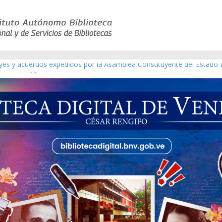
eyes y acuerdos expedidos por la Asamblea Constituyente del Estado 
aterial gráfico]
nchez [material gráfico]
de la República de Venezuela año CXXXIII Mes V, Caracas 09 de marz
ico de obras de Modesta Bor