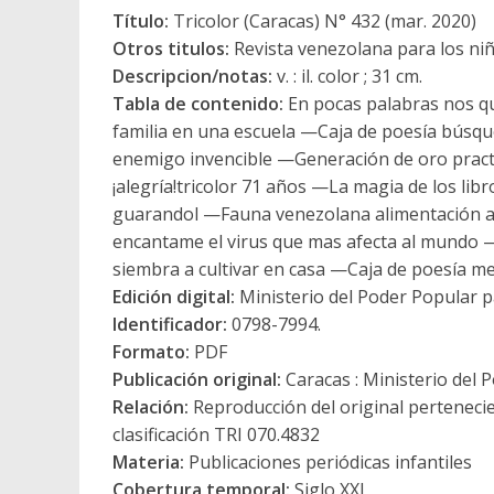
Título:
Tricolor (Caracas) N° 432 (mar. 2020)
Otros titulos:
Revista venezolana para los ni
Descripcion/notas:
v. : il. color ; 31 cm.
Tabla de contenido:
En pocas palabras nos q
familia en una escuela —Caja de poesía búsque
enemigo invencible —Generación de oro pract
¡alegría!tricolor 71 años —La magia de los lib
guarandol —Fauna venezolana alimentación a
encantame el virus que mas afecta al mundo —
siembra a cultivar en casa —Caja de poesía m
Edición digital:
Ministerio del Poder Popular p
Identificador:
0798-7994.
Formato:
PDF
Publicación original:
Caracas : Ministerio del 
Relación:
Reproducción del original perteneci
clasificación TRI 070.4832
Materia:
Publicaciones periódicas infantiles
Cobertura temporal:
Siglo XXI