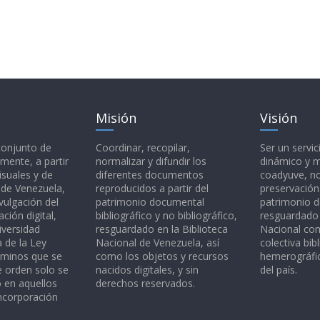
Misión
Visión
 conjunto de
Coordinar, recopilar,
Ser un servic
mente, a partir
normalizar y difundir los
dinámico y 
isuales y de
diferentes documentos
coadyuve, no
l de Venezuela,
reproducidos a partir del
preservación
vulgación del
patrimonio documental
patrimonio 
ción digital,
bibliográfico y no bibliográfico,
resguardado 
iversidad
resguardado en la Biblioteca
Nacional c
a de la Ley
Nacional de Venezuela, así
colectiva bibl
rminos que se
como los objetos y recursos
hemerográfic
e orden solo se
nacidos digitales, y sin
del país.
o en aquellos
derechos reservados.
ncorporación