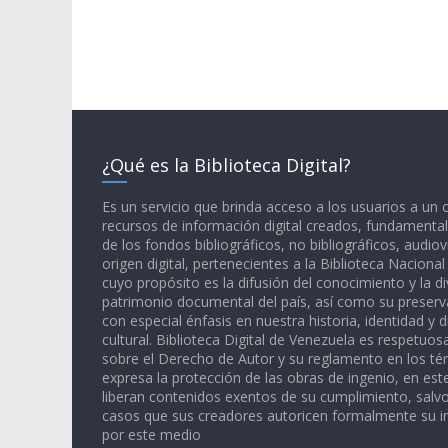
¿Qué es la Biblioteca Digital?
Es un servicio que brinda acceso a los usuarios a un
recursos de información digital creados, fundamental
de los fondos bibliográficos, no bibliográficos, audiov
origen digital, pertenecientes a la Biblioteca Naciona
cuyo propósito es la difusión del conocimiento y la di
patrimonio documental del país, así como su preserva
con especial énfasis en nuestra historia, identidad y d
cultural. Biblioteca Digital de Venezuela es respetuos
sobre el Derecho de Autor y su reglamento en los té
expresa la protección de las obras de ingenio, en est
liberan contenidos exentos de su cumplimiento, salv
casos que sus creadores autoricen formalmente su i
por este medio