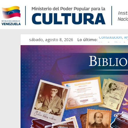
sábado, agosto 8, 2026
Lo último:
Constitución, l
Una Parálisis [m
Modesta Bor Sá
Gaceta Oficial 
Catálogo temát