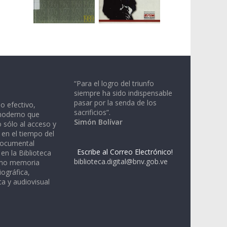
“Para el logro del triunfo
siempre ha sido indispensable
pasar por la senda de los
io efectivo,
sacrificios”.
moderno que
Simón Bolívar
 sólo al acceso y
 en el tiempo del
documental
Escribe al Correo Electrónico!
en la Biblioteca
biblioteca.digital@bnv.gob.ve
omo memoria
iográfica,
a y audiovisual