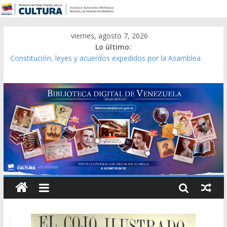
viernes, agosto 7, 2026
Lo último:
Constitución, leyes y acuerdos expedidos por la Asamblea
Constituyente del Estado Lara en 1881.
Una Parálisis [material gráfico]
Modesta Bor Sánchez [material gráfico]
Gaceta Oficial de la República de Venezuela año CXXXIII Mes V,
Caracas 09 de marzo de 2006 N° 38.394
Catálogo temático de obras de Modesta Bor