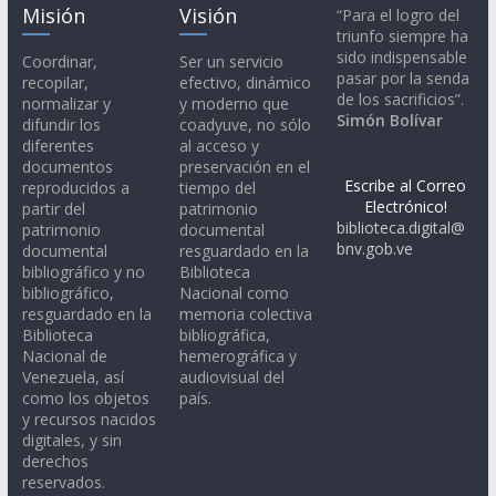
Misión
Visión
“Para el logro del
triunfo siempre ha
sido indispensable
Coordinar,
Ser un servicio
pasar por la senda
recopilar,
efectivo, dinámico
de los sacrificios”.
normalizar y
y moderno que
Simón Bolívar
difundir los
coadyuve, no sólo
diferentes
al acceso y
documentos
preservación en el
Escribe al Correo
reproducidos a
tiempo del
Electrónico!
partir del
patrimonio
biblioteca.digital@
patrimonio
documental
bnv.gob.ve
documental
resguardado en la
bibliográfico y no
Biblioteca
bibliográfico,
Nacional como
resguardado en la
memoria colectiva
Biblioteca
bibliográfica,
Nacional de
hemerográfica y
Venezuela, así
audiovisual del
como los objetos
país.
y recursos nacidos
digitales, y sin
derechos
reservados.