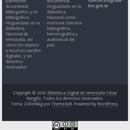
biblioteca.digital@
patrimonio
documental
bnv.gob.ve
documental
resguardado en la
bibliográfico y no
Biblioteca
bibliográfico,
Nacional como
resguardado en la
memoria colectiva
Biblioteca
bibliográfica,
Nacional de
hemerográfica y
Venezuela, así
audiovisual del
como los objetos
país.
y recursos nacidos
digitales, y sin
derechos
reservados.
Copyright © 2026
Biblioteca Digital de Venezuela César
Rengifo
. Todos los derechos reservados.
Tema: ColorMag por
ThemeGrill
. Powered by
WordPress
.