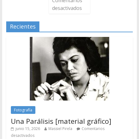
Comentarios
desactivados
Recientes
Fotografía
Una Parálisis [material gráfico]
junio 15, 2026
Massiel Pirela
Comentarios
desactivados