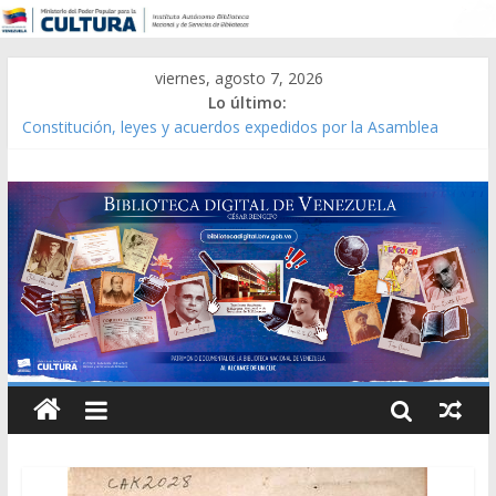
viernes, agosto 7, 2026
Lo último:
Constitución, leyes y acuerdos expedidos por la Asamblea
Constituyente del Estado Lara en 1881.
Una Parálisis [material gráfico]
Modesta Bor Sánchez [material gráfico]
Gaceta Oficial de la República de Venezuela año CXXXIII Mes V,
Caracas 09 de marzo de 2006 N° 38.394
Catálogo temático de obras de Modesta Bor