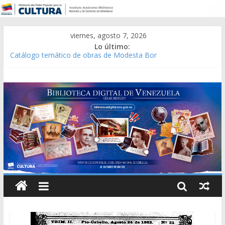
viernes, agosto 7, 2026
Lo último:
Catálogo temático de obras de Modesta Bor
Constitución, leyes y acuerdos expedidos por la Asamblea
Constituyente del Estado Lara en 1881.
Una Parálisis [material gráfico]
Modesta Bor Sánchez [material gráfico]
Gaceta Oficial de la República de Venezuela año CXXXIII Mes V,
Caracas 09 de marzo de 2006 N° 38.394