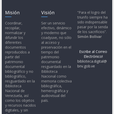
Misión
Visión
“Para el logro del
triunfo siempre ha
sido indispensable
Coordinar,
Ser un servicio
pasar por la senda
recopilar,
efectivo, dinámico
de los sacrificios”.
normalizar y
y moderno que
Simón Bolívar
difundir los
coadyuve, no sólo
diferentes
al acceso y
documentos
preservación en el
Escribe al Correo
reproducidos a
tiempo del
Electrónico!
partir del
patrimonio
biblioteca.digital@
patrimonio
documental
bnv.gob.ve
documental
resguardado en la
bibliográfico y no
Biblioteca
bibliográfico,
Nacional como
resguardado en la
memoria colectiva
Biblioteca
bibliográfica,
Nacional de
hemerográfica y
Venezuela, así
audiovisual del
como los objetos
país.
y recursos nacidos
digitales, y sin