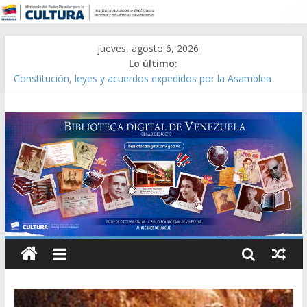
jueves, agosto 6, 2026
Lo último:
Constitución, leyes y acuerdos expedidos por la Asamblea
Constituyente del Estado Lara en 1881.
Una Parálisis [material gráfico]
Modesta Bor Sánchez [material gráfico]
Gaceta Oficial de la República de Venezuela año CXXXIII Mes V,
Caracas 09 de marzo de 2006 N° 38.394
Catálogo temático de obras de Modesta Bor