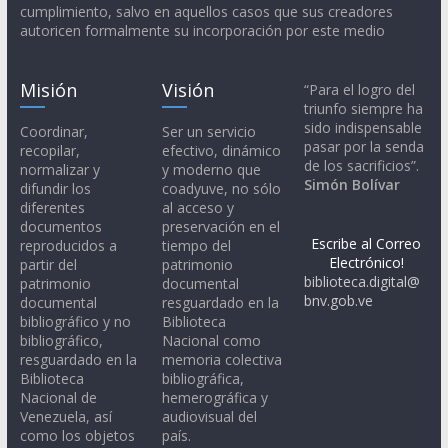
cumplimiento, salvo en aquellos casos que sus creadores
autoricen formalmente su incorporación por este medio
Misión
Visión
“Para el logro del
triunfo siempre ha
sido indispensable
Coordinar,
Ser un servicio
pasar por la senda
recopilar,
efectivo, dinámico
de los sacrificios”.
normalizar y
y moderno que
Simón Bolívar
difundir los
coadyuve, no sólo
diferentes
al acceso y
documentos
preservación en el
Escribe al Correo
reproducidos a
tiempo del
Electrónico!
partir del
patrimonio
biblioteca.digital@
patrimonio
documental
bnv.gob.ve
documental
resguardado en la
bibliográfico y no
Biblioteca
bibliográfico,
Nacional como
resguardado en la
memoria colectiva
Biblioteca
bibliográfica,
Nacional de
hemerográfica y
Venezuela, así
audiovisual del
como los objetos
país.