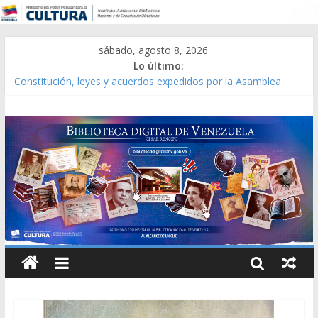
sábado, agosto 8, 2026
Lo último:
Constitución, leyes y acuerdos expedidos por la Asamblea
Constituyente del Estado Lara en 1881.
Una Parálisis [material gráfico]
Modesta Bor Sánchez [material gráfico]
Gaceta Oficial de la República de Venezuela año CXXXIII Mes V,
Caracas 09 de marzo de 2006 N° 38.394
Catálogo temático de obras de Modesta Bor