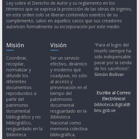
Ley sobre el Derecho de Autor y su reglamento en los
términos que se expresa la protección de las obras de ingenio,
en este orden solo se liberan contenidos exentos de su
cumplimiento, salvo en aquellos casos que sus creadores
autoricen formalmente su incorporación por este medio
Misión
Visión
“Para el logro del
triunfo siempre ha
sido indispensable
Coordinar,
Ser un servicio
pasar por la senda
recopilar,
efectivo, dinámico
de los sacrificios”.
normalizar y
y moderno que
Simón Bolívar
difundir los
coadyuve, no sólo
diferentes
al acceso y
documentos
preservación en el
Escribe al Correo
reproducidos a
tiempo del
Electrónico!
partir del
patrimonio
biblioteca.digital@
patrimonio
documental
bnv.gob.ve
documental
resguardado en la
bibliográfico y no
Biblioteca
bibliográfico,
Nacional como
resguardado en la
memoria colectiva
Biblioteca
bibliográfica,