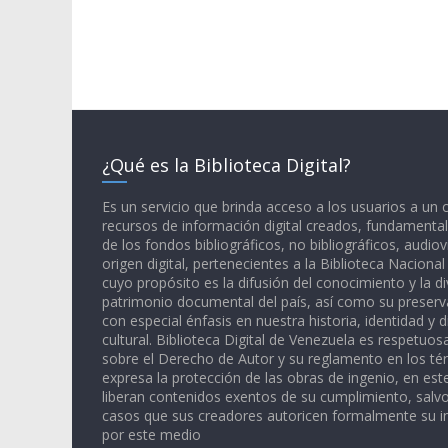
¿Qué es la Biblioteca Digital?
Es un servicio que brinda acceso a los usuarios a un
recursos de información digital creados, fundamental
de los fondos bibliográficos, no bibliográficos, audiov
origen digital, pertenecientes a la Biblioteca Naciona
cuyo propósito es la difusión del conocimiento y la di
patrimonio documental del país, así como su preserva
con especial énfasis en nuestra historia, identidad y d
cultural. Biblioteca Digital de Venezuela es respetuos
sobre el Derecho de Autor y su reglamento en los té
expresa la protección de las obras de ingenio, en est
liberan contenidos exentos de su cumplimiento, salv
casos que sus creadores autoricen formalmente su i
por este medio