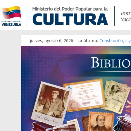
jueves, agosto 6, 2026
Lo último:
Constitución, le
Una Parálisis [ma
Modesta Bor Sán
Gaceta Oficial d
Catálogo temáti