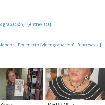
grabación] : [entrevista]
 Mendoza Benedetto [videograbación] : [entrevista]
 Rueda
Martha Olivo