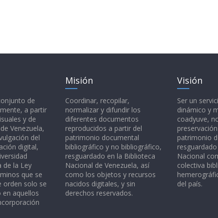
Misión
Visión
 conjunto de
Coordinar, recopilar,
Ser un servic
mente, a partir
normalizar y difundir los
dinámico y 
isuales y de
diferentes documentos
coadyuve, no
l de Venezuela,
reproducidos a partir del
preservación
vulgación del
patrimonio documental
patrimonio 
ción digital,
bibliográfico y no bibliográfico,
resguardado 
iversidad
resguardado en la Biblioteca
Nacional c
a de la Ley
Nacional de Venezuela, así
colectiva bibl
rminos que se
como los objetos y recursos
hemerográfic
e orden solo se
nacidos digitales, y sin
del país.
o en aquellos
derechos reservados.
ncorporación