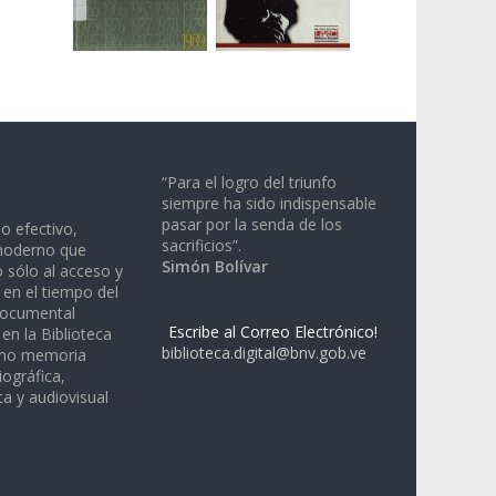
“Para el logro del triunfo
siempre ha sido indispensable
pasar por la senda de los
io efectivo,
sacrificios”.
moderno que
Simón Bolívar
 sólo al acceso y
 en el tiempo del
documental
Escribe al Correo Electrónico!
en la Biblioteca
biblioteca.digital@bnv.gob.ve
omo memoria
iográfica,
a y audiovisual