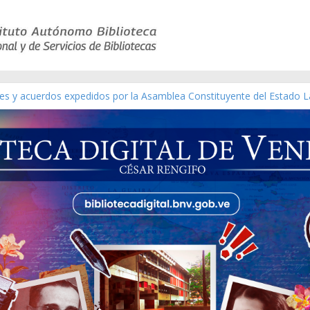
yes y acuerdos expedidos por la Asamblea Constituyente del Estado L
terial gráfico]
chez [material gráfico]
e la República de Venezuela año CXXXIII Mes V, Caracas 09 de marzo
co de obras de Modesta Bor