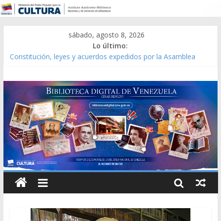
sábado, agosto 8, 2026
Lo último:
Constitución, leyes y acuerdos expedidos por la Asamblea
Constituyente del Estado Lara en 1881.
Una Parálisis [material gráfico]
Modesta Bor Sánchez [material gráfico]
Gaceta Oficial de la República de Venezuela año CXXXIII Mes V,
Caracas 09 de marzo de 2006 N° 38.394
Catálogo temático de obras de Modesta Bor