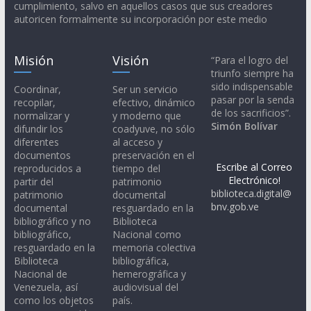
cumplimiento, salvo en aquellos casos que sus creadores
autoricen formalmente su incorporación por este medio
Misión
Visión
“Para el logro del
triunfo siempre ha
sido indispensable
Coordinar,
Ser un servicio
pasar por la senda
recopilar,
efectivo, dinámico
de los sacrificios”.
normalizar y
y moderno que
Simón Bolívar
difundir los
coadyuve, no sólo
diferentes
al acceso y
documentos
preservación en el
Escribe al Correo
reproducidos a
tiempo del
Electrónico!
partir del
patrimonio
biblioteca.digital@
patrimonio
documental
bnv.gob.ve
documental
resguardado en la
bibliográfico y no
Biblioteca
bibliográfico,
Nacional como
resguardado en la
memoria colectiva
Biblioteca
bibliográfica,
Nacional de
hemerográfica y
Venezuela, así
audiovisual del
como los objetos
país.