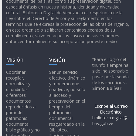
documental del país, así como su preservación digital, con
especial énfasis en nuestra historia, identidad y diversidad
cultural. Biblioteca Digital de Venezuela es respetuosa de la
Ley sobre el Derecho de Autor y su reglamento en los
términos que se expresa la protección de las obras de ingenio,
en este orden solo se liberan contenidos exentos de su
cumplimiento, salvo en aquellos casos que sus creadores
autoricen formalmente su incorporación por este medio
Misión
Visión
“Para el logro del
triunfo siempre ha
sido indispensable
Coordinar,
Ser un servicio
pasar por la senda
recopilar,
efectivo, dinámico
de los sacrificios”.
normalizar y
y moderno que
Simón Bolívar
difundir los
coadyuve, no sólo
diferentes
al acceso y
documentos
preservación en el
Escribe al Correo
reproducidos a
tiempo del
Electrónico!
partir del
patrimonio
biblioteca.digital@
patrimonio
documental
bnv.gob.ve
documental
resguardado en la
bibliográfico y no
Biblioteca
bibliográfico,
Nacional como