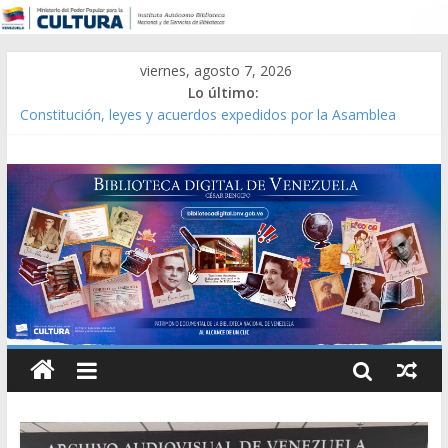
viernes, agosto 7, 2026
Lo último:
Constitución, leyes y acuerdos expedidos por la Asamblea
Constituyente del Estado Lara en 1881.
Una Parálisis [material gráfico]
Modesta Bor Sánchez [material gráfico]
Gaceta Oficial de la República de Venezuela año CXXXIII Mes V,
Caracas 09 de marzo de 2006 N° 38.394
Catálogo temático de obras de Modesta Bor