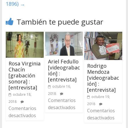
1896)
→
También te puede gustar
Ariel Fedullo
Rosa Virginia
Rodrigo
[videograbac
Chacín
Mendoza
ión] :
[grabación
[videograbac
[entrevista]
sonora] :
ión] :
octubre 16,
[entrevista]
[entrevista]
2018
octubre 18,
octubre 19,
Comentarios
2018
2018
desactivados
Comentarios
Comentarios
desactivados
desactivados