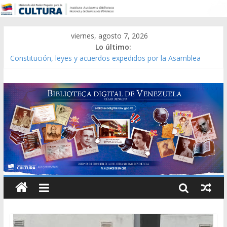
viernes, agosto 7, 2026
Lo último:
Constitución, leyes y acuerdos expedidos por la Asamblea
Constituyente del Estado Lara en 1881.
Una Parálisis [material gráfico]
Modesta Bor Sánchez [material gráfico]
Gaceta Oficial de la República de Venezuela año CXXXIII Mes V,
Caracas 09 de marzo de 2006 N° 38.394
Catálogo temático de obras de Modesta Bor