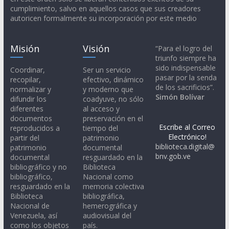
cumplimiento, salvo en aquellos casos que sus creadores
autoricen formalmente su incorporación por este medio
Misión
Visión
“Para el logro del
triunfo siempre ha
sido indispensable
Coordinar,
Ser un servicio
pasar por la senda
recopilar,
efectivo, dinámico
de los sacrificios”.
normalizar y
y moderno que
Simón Bolívar
difundir los
coadyuve, no sólo
diferentes
al acceso y
documentos
preservación en el
Escribe al Correo
reproducidos a
tiempo del
Electrónico!
partir del
patrimonio
biblioteca.digital@
patrimonio
documental
bnv.gob.ve
documental
resguardado en la
bibliográfico y no
Biblioteca
bibliográfico,
Nacional como
resguardado en la
memoria colectiva
Biblioteca
bibliográfica,
Nacional de
hemerográfica y
Venezuela, así
audiovisual del
como los objetos
país.