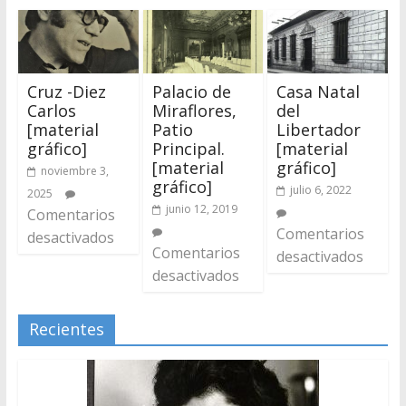
Cruz -Diez
Palacio de
Casa Natal
Carlos
Miraflores,
del
[material
Patio
Libertador
gráfico]
Principal.
[material
[material
gráfico]
noviembre 3,
gráfico]
julio 6, 2022
2025
junio 12, 2019
Comentarios
Comentarios
desactivados
Comentarios
desactivados
desactivados
Recientes