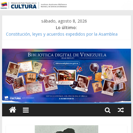
sábado, agosto 8, 2026
Lo último:
Constitución, leyes y acuerdos expedidos por la Asamblea
Constituyente del Estado Lara en 1881.
Una Parálisis [material gráfico]
Modesta Bor Sánchez [material gráfico]
Gaceta Oficial de la República de Venezuela año CXXXIII Mes V,
Caracas 09 de marzo de 2006 N° 38.394
Catálogo temático de obras de Modesta Bor