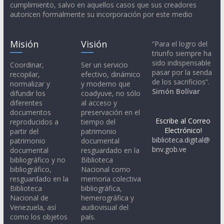
cumplimiento, salvo en aquellos casos que sus creadores
autoricen formalmente su incorporación por este medio
Misión
Visión
“Para el logro del
triunfo siempre ha
sido indispensable
Coordinar,
Ser un servicio
pasar por la senda
recopilar,
efectivo, dinámico
de los sacrificios”.
normalizar y
y moderno que
Simón Bolívar
difundir los
coadyuve, no sólo
diferentes
al acceso y
documentos
preservación en el
Escribe al Correo
reproducidos a
tiempo del
Electrónico!
partir del
patrimonio
biblioteca.digital@
patrimonio
documental
bnv.gob.ve
documental
resguardado en la
bibliográfico y no
Biblioteca
bibliográfico,
Nacional como
resguardado en la
memoria colectiva
Biblioteca
bibliográfica,
Nacional de
hemerográfica y
Venezuela, así
audiovisual del
como los objetos
país.