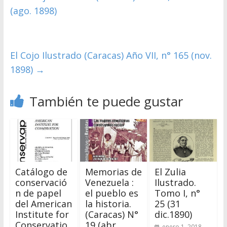
(ago. 1898)
El Cojo Ilustrado (Caracas) Año VII, n° 165 (nov.
1898)
→
También te puede gustar
Catálogo de
Memorias de
El Zulia
conservació
Venezuela :
Ilustrado.
n de papel
el pueblo es
Tomo I, n°
del American
la historia.
25 (31
Institute for
(Caracas) N°
dic.1890)
Conservatio
19 (abr.
enero 1, 2018