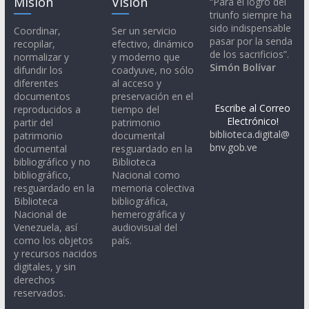
Misión
Visión
“Para el logro del
triunfo siempre ha
sido indispensable
Coordinar,
Ser un servicio
pasar por la senda
recopilar,
efectivo, dinámico
de los sacrificios”.
normalizar y
y moderno que
Simón Bolívar
difundir los
coadyuve, no sólo
diferentes
al acceso y
documentos
preservación en el
Escribe al Correo
reproducidos a
tiempo del
Electrónico!
partir del
patrimonio
biblioteca.digital@
patrimonio
documental
bnv.gob.ve
documental
resguardado en la
bibliográfico y no
Biblioteca
bibliográfico,
Nacional como
resguardado en la
memoria colectiva
Biblioteca
bibliográfica,
Nacional de
hemerográfica y
Venezuela, así
audiovisual del
como los objetos
país.
y recursos nacidos
digitales, y sin
derechos
reservados.