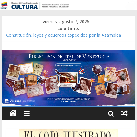
viernes, agosto 7, 2026
Lo último:
Constitución, leyes y acuerdos expedidos por la Asamblea
Constituyente del Estado Lara en 1881.
Una Parálisis [material gráfico]
Modesta Bor Sánchez [material gráfico]
Gaceta Oficial de la República de Venezuela año CXXXIII Mes V,
Caracas 09 de marzo de 2006 N° 38.394
Catálogo temático de obras de Modesta Bor