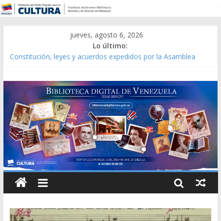
jueves, agosto 6, 2026
Lo último:
Constitución, leyes y acuerdos expedidos por la Asamblea
Constituyente del Estado Lara en 1881.
Una Parálisis [material gráfico]
Modesta Bor Sánchez [material gráfico]
Gaceta Oficial de la República de Venezuela año CXXXIII Mes V,
Caracas 09 de marzo de 2006 N° 38.394
Catálogo temático de obras de Modesta Bor