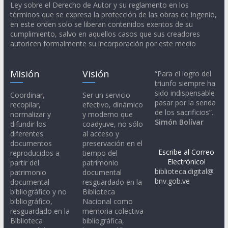
Ley sobre el Derecho de Autor y su reglamento en los
términos que se expresa la protección de las obras de ingenio,
en este orden solo se liberan contenidos exentos de su
cumplimiento, salvo en aquellos casos que sus creadores
autoricen formalmente su incorporación por este medio
Misión
Visión
“Para el logro del
triunfo siempre ha
sido indispensable
Coordinar,
Ser un servicio
pasar por la senda
recopilar,
efectivo, dinámico
de los sacrificios”.
normalizar y
y moderno que
Simón Bolívar
difundir los
coadyuve, no sólo
diferentes
al acceso y
documentos
preservación en el
Escribe al Correo
reproducidos a
tiempo del
Electrónico!
partir del
patrimonio
biblioteca.digital@
patrimonio
documental
bnv.gob.ve
documental
resguardado en la
bibliográfico y no
Biblioteca
bibliográfico,
Nacional como
resguardado en la
memoria colectiva
Biblioteca
bibliográfica,