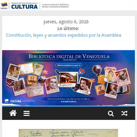
jueves, agosto 6, 2026
Lo último:
Constitución, leyes y acuerdos expedidos por la Asamblea
Constituyente del Estado Lara en 1881.
Una Parálisis [material gráfico]
Modesta Bor Sánchez [material gráfico]
Gaceta Oficial de la República de Venezuela año CXXXIII Mes V,
Caracas 09 de marzo de 2006 N° 38.394
Catálogo temático de obras de Modesta Bor