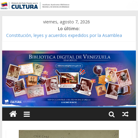
viernes, agosto 7, 2026
Lo último:
Constitución, leyes y acuerdos expedidos por la Asamblea
Constituyente del Estado Lara en 1881.
Una Parálisis [material gráfico]
Modesta Bor Sánchez [material gráfico]
Gaceta Oficial de la República de Venezuela año CXXXIII Mes V,
Caracas 09 de marzo de 2006 N° 38.394
Catálogo temático de obras de Modesta Bor