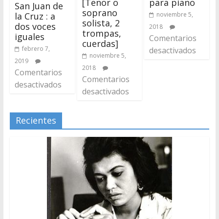
[Tenor o
para piano
San Juan de
soprano
noviembre 5,
la Cruz : a
solista, 2
dos voces
2018
trompas,
iguales
Comentarios
cuerdas]
febrero 7,
desactivados
noviembre 5,
2019
2018
Comentarios
Comentarios
desactivados
desactivados
Recientes