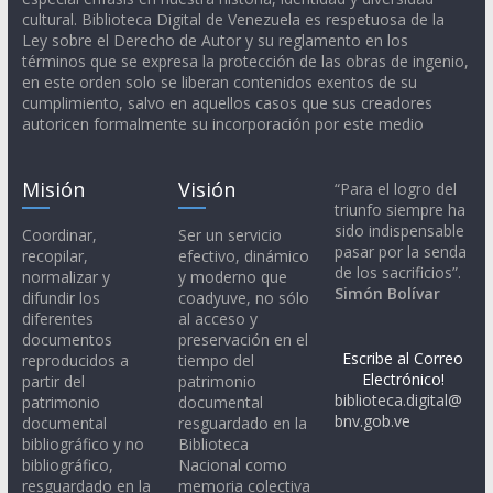
cultural. Biblioteca Digital de Venezuela es respetuosa de la
Ley sobre el Derecho de Autor y su reglamento en los
términos que se expresa la protección de las obras de ingenio,
en este orden solo se liberan contenidos exentos de su
cumplimiento, salvo en aquellos casos que sus creadores
autoricen formalmente su incorporación por este medio
Misión
Visión
“Para el logro del
triunfo siempre ha
sido indispensable
Coordinar,
Ser un servicio
pasar por la senda
recopilar,
efectivo, dinámico
de los sacrificios”.
normalizar y
y moderno que
Simón Bolívar
difundir los
coadyuve, no sólo
diferentes
al acceso y
documentos
preservación en el
Escribe al Correo
reproducidos a
tiempo del
Electrónico!
partir del
patrimonio
biblioteca.digital@
patrimonio
documental
bnv.gob.ve
documental
resguardado en la
bibliográfico y no
Biblioteca
bibliográfico,
Nacional como
resguardado en la
memoria colectiva