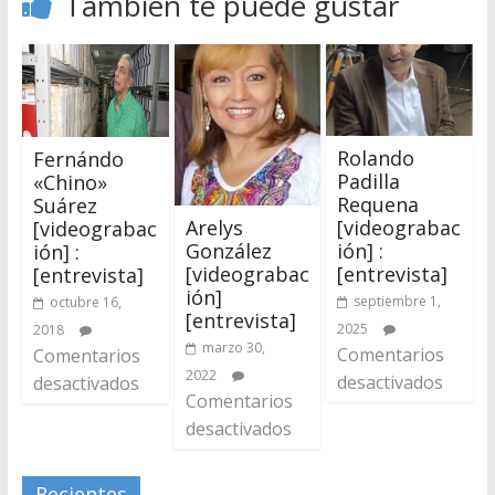
También te puede gustar
Rolando
Fernándo
Padilla
«Chino»
Requena
Suárez
Arelys
[videograbac
[videograbac
González
ión] :
ión] :
[videograbac
[entrevista]
[entrevista]
ión]
septiembre 1,
octubre 16,
[entrevista]
2025
2018
marzo 30,
Comentarios
Comentarios
2022
desactivados
desactivados
Comentarios
desactivados
Recientes