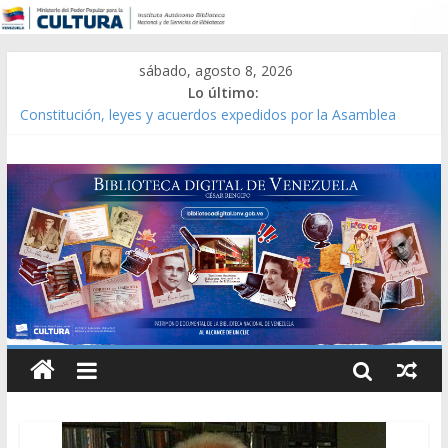
sábado, agosto 8, 2026
Lo último:
Constitución, leyes y acuerdos expedidos por la Asamblea
Constituyente del Estado Lara en 1881.
Una Parálisis [material gráfico]
Modesta Bor Sánchez [material gráfico]
Gaceta Oficial de la República de Venezuela año CXXXIII Mes V,
Caracas 09 de marzo de 2006 N° 38.394
Catálogo temático de obras de Modesta Bor