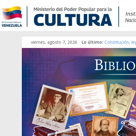
viernes, agosto 7, 2026
Lo último:
Constitución, l
Una Parálisis [m
Modesta Bor Sán
Gaceta Oficial 
Catálogo temát