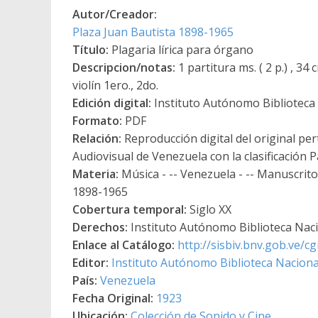
Autor/Creador:
Plaza Juan Bautista 1898-1965
Título:
Plagaria lírica para órgano
Descripcion/notas:
1 partitura ms. ( 2 p.) , 3
violín 1ero., 2do.
Edición digital:
Instituto Autónomo Biblioteca N
Formato:
PDF
Relación:
Reproducción digital del original per
Audiovisual de Venezuela con la clasificación
Materia:
Música - -- Venezuela - -- Manuscrit
1898-1965
Cobertura temporal:
Siglo XX
Derechos:
Instituto Autónomo Biblioteca Nacio
Enlace al Catálogo:
http://sisbiv.bnv.gob.ve/
Editor:
Instituto Autónomo Biblioteca Nacional
País:
Venezuela
Fecha Original:
1923
Ubicación:
Colección de Sonido y Cine