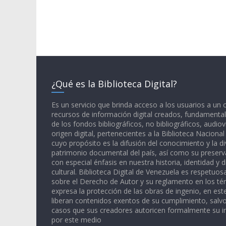
¿Qué es la Biblioteca Digital?
Es un servicio que brinda acceso a los usuarios a un
recursos de información digital creados, fundamental
de los fondos bibliográficos, no bibliográficos, audiov
origen digital, pertenecientes a la Biblioteca Naciona
cuyo propósito es la difusión del conocimiento y la di
patrimonio documental del país, así como su preserva
con especial énfasis en nuestra historia, identidad y d
cultural. Biblioteca Digital de Venezuela es respetuos
sobre el Derecho de Autor y su reglamento en los té
expresa la protección de las obras de ingenio, en est
liberan contenidos exentos de su cumplimiento, salv
casos que sus creadores autoricen formalmente su i
por este medio