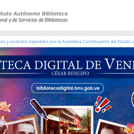
eyes y acuerdos expedidos por la Asamblea Constituyente del Estado 
aterial gráfico]
chez [material gráfico]
de la República de Venezuela año CXXXIII Mes V, Caracas 09 de marzo
ico de obras de Modesta Bor