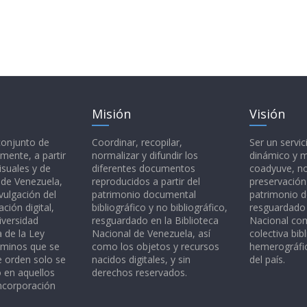
Misión
Visión
 conjunto de
Coordinar, recopilar,
Ser un servic
mente, a partir
normalizar y difundir los
dinámico y 
isuales y de
diferentes documentos
coadyuve, no
l de Venezuela,
reproducidos a partir del
preservación
vulgación del
patrimonio documental
patrimonio 
ción digital,
bibliográfico y no bibliográfico,
resguardado 
iversidad
resguardado en la Biblioteca
Nacional c
a de la Ley
Nacional de Venezuela, así
colectiva bibl
rminos que se
como los objetos y recursos
hemerográfic
e orden solo se
nacidos digitales, y sin
del país.
o en aquellos
derechos reservados.
ncorporación