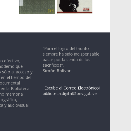
“Para el logro del triunfo
siempre ha sido indispensable
pasar por la senda de los
io efectivo,
sacrificios”.
moderno que
Simón Bolívar
 sólo al acceso y
 en el tiempo del
documental
Escribe al Correo Electrónico!
en la Biblioteca
biblioteca.digital@bnv.gob.ve
omo memoria
iográfica,
a y audiovisual